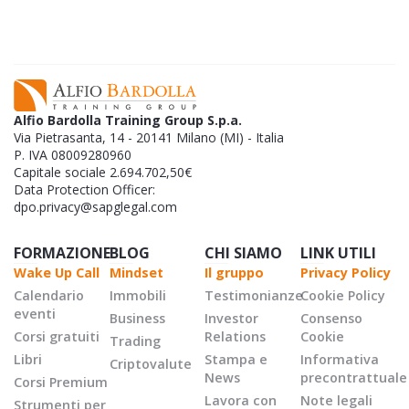
Alfio Bardolla Training Group S.p.a.
Via Pietrasanta, 14 - 20141 Milano (MI) - Italia
P. IVA 08009280960
Capitale sociale 2.694.702,50€
Data Protection Officer:
dpo.privacy@sapglegal.com
FORMAZIONE
BLOG
CHI SIAMO
LINK UTILI
Wake Up Call
Mindset
Il gruppo
Privacy Policy
Calendario
Immobili
Testimonianze
Cookie Policy
eventi
Business
Investor
Consenso
Corsi gratuiti
Relations
Cookie
Trading
Libri
Stampa e
Informativa
Criptovalute
News
precontrattuale
Corsi Premium
Lavora con
Note legali
Strumenti per