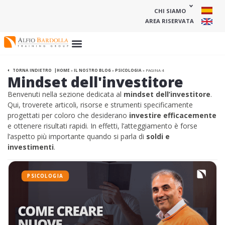
CHI SIAMO
AREA RISERVATA
HOME
»
IL NOSTRO BLOG
»
PSICOLOGIA
»
PAGINA 4
TORNA INDIETRO
Mindset dell'investitore
Benvenuti nella sezione dedicata al
mindset dell’investitore
.
Qui, troverete articoli, risorse e strumenti specificamente
progettati per coloro che desiderano
investire efficacemente
e ottenere risultati rapidi. In effetti, l’atteggiamento è forse
l’aspetto più importante quando si parla di
soldi e
investimenti
.
PSICOLOGIA