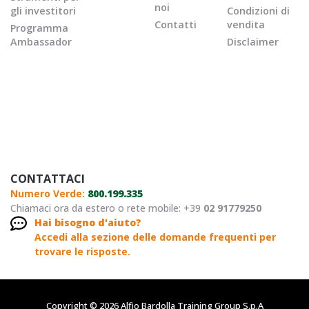
noi
gli investitori
Condizioni di
Contatti
vendita
Programma
Ambassador
Disclaimer
CONTATTACI
Numero Verde:
800.199.335
Chiamaci ora da estero o rete mobile: +39
02 91779250
Hai bisogno d'aiuto?
Accedi alla sezione delle domande frequenti per
trovare le risposte.
Copyright © 2026 Alfio Bardolla Training Group S.p.A