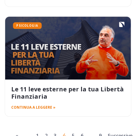
PSICOLOGIA
Le 11 leve esterne per la tua Libertà
Finanziaria
CONTINUA A LEGGERE »
«
1
2
3
5
6
9
Successivo
4
…