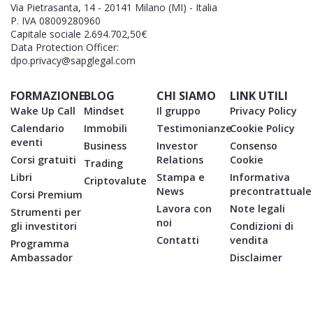
Via Pietrasanta, 14 - 20141 Milano (MI) - Italia
P. IVA 08009280960
Capitale sociale 2.694.702,50€
Data Protection Officer:
dpo.privacy@sapglegal.com
FORMAZIONE
BLOG
CHI SIAMO
LINK UTILI
Wake Up Call
Mindset
Il gruppo
Privacy Policy
Calendario
Immobili
Testimonianze
Cookie Policy
eventi
Business
Investor
Consenso
Corsi gratuiti
Relations
Cookie
Trading
Libri
Stampa e
Informativa
Criptovalute
News
precontrattuale
Corsi Premium
Lavora con
Note legali
Strumenti per
noi
gli investitori
Condizioni di
Contatti
vendita
Programma
Ambassador
Disclaimer