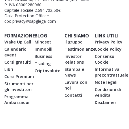
P. IVA 08009280960
Capitale sociale 2.694.702,50€
Data Protection Officer:
dpo.privacy@sapglegal.com
FORMAZIONE
BLOG
CHI SIAMO
LINK UTILI
Wake Up Call
Mindset
Il gruppo
Privacy Policy
Calendario
Immobili
Testimonianze
Cookie Policy
eventi
Business
Investor
Consenso
Corsi gratuiti
Relations
Cookie
Trading
Libri
Stampa e
Informativa
Criptovalute
News
precontrattuale
Corsi Premium
Lavora con
Note legali
Strumenti per
noi
gli investitori
Condizioni di
Contatti
vendita
Programma
Ambassador
Disclaimer