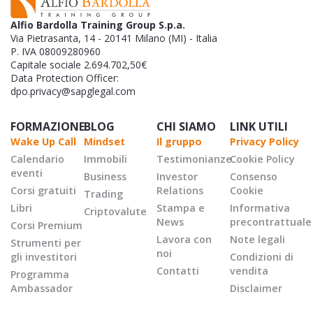
Alfio Bardolla Training Group S.p.a.
Via Pietrasanta, 14 - 20141 Milano (MI) - Italia
P. IVA 08009280960
Capitale sociale 2.694.702,50€
Data Protection Officer:
dpo.privacy@sapglegal.com
FORMAZIONE
BLOG
CHI SIAMO
LINK UTILI
Wake Up Call
Mindset
Il gruppo
Privacy Policy
Calendario
Immobili
Testimonianze
Cookie Policy
eventi
Business
Investor
Consenso
Corsi gratuiti
Relations
Cookie
Trading
Libri
Stampa e
Informativa
Criptovalute
News
precontrattuale
Corsi Premium
Lavora con
Note legali
Strumenti per
noi
gli investitori
Condizioni di
Contatti
vendita
Programma
Ambassador
Disclaimer