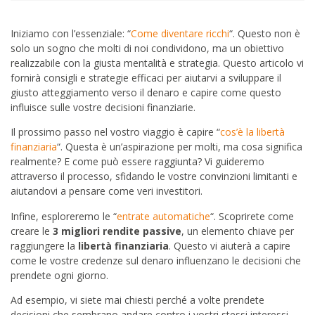
Iniziamo con l’essenziale: “
Come diventare ricchi
“. Questo non è
solo un sogno che molti di noi condividono, ma un obiettivo
realizzabile con la giusta mentalità e strategia. Questo articolo vi
fornirà consigli e strategie efficaci per aiutarvi a sviluppare il
giusto atteggiamento verso il denaro e capire come questo
influisce sulle vostre decisioni finanziarie.
Il prossimo passo nel vostro viaggio è capire “
cos’è la libertà
finanziaria
“. Questa è un’aspirazione per molti, ma cosa significa
realmente? E come può essere raggiunta? Vi guideremo
attraverso il processo, sfidando le vostre convinzioni limitanti e
aiutandovi a pensare come veri investitori.
Infine, esploreremo le “
entrate automatiche
“. Scoprirete come
creare le
3 migliori rendite passive
, un elemento chiave per
raggiungere la
libertà finanziaria
. Questo vi aiuterà a capire
come le vostre credenze sul denaro influenzano le decisioni che
prendete ogni giorno.
Ad esempio, vi siete mai chiesti perché a volte prendete
decisioni che sembrano andare contro i vostri stessi interessi