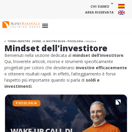
CHI SIAMO
AREA RISERVATA
HOME
»
IL NOSTRO BLOG
»
PSICOLOGIA
»
PAGINA 8
TORNA INDIETRO
Mindset dell'investitore
Benvenuti nella sezione dedicata al
mindset dell’investitore
.
Qui, troverete articoli, risorse e strumenti specificamente
progettati per coloro che desiderano
investire efficacemente
e ottenere risultati rapidi. In effetti, l’atteggiamento è forse
l’aspetto più importante quando si parla di
soldi e
investimenti
.
PSICOLOGIA