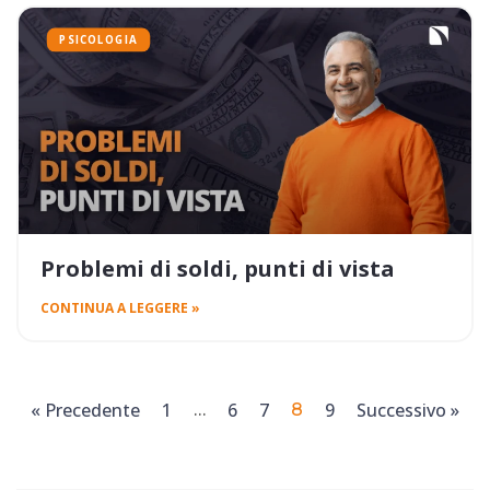
PSICOLOGIA
Problemi di soldi, punti di vista
CONTINUA A LEGGERE »
« Precedente
1
6
7
9
Successivo »
…
8