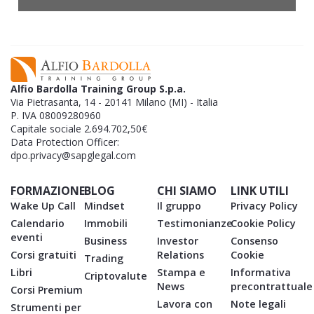
Alfio Bardolla Training Group S.p.a.
Via Pietrasanta, 14 - 20141 Milano (MI) - Italia
P. IVA 08009280960
Capitale sociale 2.694.702,50€
Data Protection Officer:
dpo.privacy@sapglegal.com
FORMAZIONE
BLOG
CHI SIAMO
LINK UTILI
Wake Up Call
Mindset
Il gruppo
Privacy Policy
Calendario
Immobili
Testimonianze
Cookie Policy
eventi
Business
Investor
Consenso
Corsi gratuiti
Relations
Cookie
Trading
Libri
Stampa e
Informativa
Criptovalute
News
precontrattuale
Corsi Premium
Lavora con
Note legali
Strumenti per