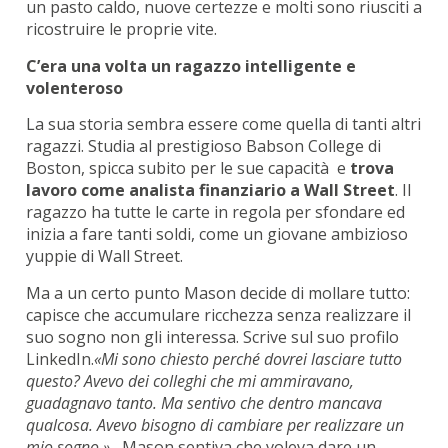
un pasto caldo, nuove certezze e molti sono riusciti a
ricostruire le proprie vite.
C’era una volta un ragazzo intelligente e
volenteroso
La sua storia sembra essere come quella di tanti altri
ragazzi. Studia al prestigioso Babson College di
Boston, spicca subito per le sue capacità e
trova
lavoro come analista finanziario a Wall Street
. Il
ragazzo ha tutte le carte in regola per sfondare ed
inizia a fare tanti soldi, come un giovane ambizioso
yuppie di Wall Street.
Ma a un certo punto Mason decide di mollare tutto:
capisce che accumulare ricchezza senza realizzare il
suo sogno non gli interessa. Scrive sul suo profilo
LinkedIn.
«Mi sono chiesto perché dovrei lasciare tutto
questo? Avevo dei colleghi che mi ammiravano,
guadagnavo tanto. Ma sentivo che dentro mancava
qualcosa. Avevo bisogno di cambiare per realizzare un
mio sogno.» .
Mason sentiva che voleva dare un