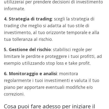
utilizzerai per prendere decisioni di investimento
informate.
4. Strategia di trading
: scegli la strategia di
trading che meglio si adatta al tuo stile di
investimento, al tuo orizzonte temporale e alla
tua tolleranza al rischio.
5. Gestione del rischio
: stabilisci regole per
limitare le perdite e proteggere i tuoi profitti, ad
esempio utilizzando stop loss e take profit.
6. Monitoraggio e analisi
: monitora
EBOOK GRATUITO
regolarmente i tuoi investimenti e valuta il tuo
Questo ebook spiega
ciò che di più
importante c’è da sapere su quest’incredibile
piano per apportare eventuali modifiche e/o
innovazione.
correzioni.
SCARICA GRATIS L'EBOOK
Cosa puoi fare adesso per iniziare il