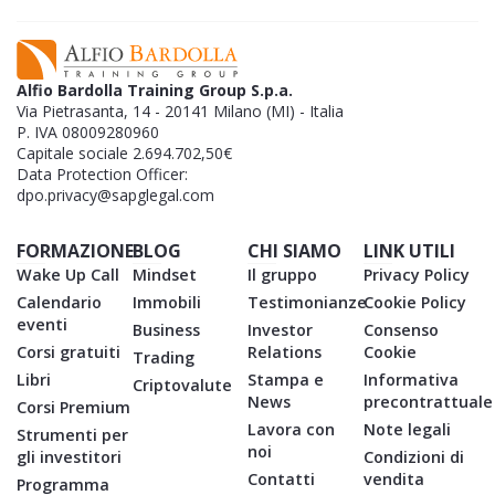
Alfio Bardolla Training Group S.p.a.
Via Pietrasanta, 14 - 20141 Milano (MI) - Italia
P. IVA 08009280960
Capitale sociale 2.694.702,50€
Data Protection Officer:
dpo.privacy@sapglegal.com
FORMAZIONE
BLOG
CHI SIAMO
LINK UTILI
Wake Up Call
Mindset
Il gruppo
Privacy Policy
Calendario
Immobili
Testimonianze
Cookie Policy
eventi
Business
Investor
Consenso
Corsi gratuiti
Relations
Cookie
Trading
Libri
Stampa e
Informativa
Criptovalute
News
precontrattuale
Corsi Premium
Lavora con
Note legali
Strumenti per
noi
gli investitori
Condizioni di
Contatti
vendita
Programma