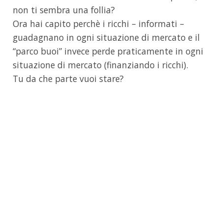
non ti sembra una follia?
Ora hai capito perchè i ricchi – informati –
guadagnano in ogni situazione di mercato e il
“parco buoi” invece perde praticamente in ogni
situazione di mercato (finanziando i ricchi).
Tu da che parte vuoi stare?
EBOOK GRATUITO
Scopri il protocollo che uso per investire in
Opzioni
guadagnando l'87% delle volte, anche allo
scorrere del tempo.​
SCARICA GRATIS L'EBOOK