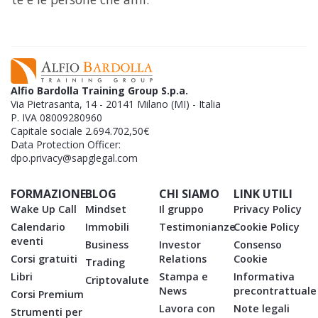
Alfio Bardolla Training Group S.p.a.
Via Pietrasanta, 14 - 20141 Milano (MI) - Italia
P. IVA 08009280960
Capitale sociale 2.694.702,50€
Data Protection Officer:
dpo.privacy@sapglegal.com
FORMAZIONE
BLOG
CHI SIAMO
LINK UTILI
Wake Up Call
Mindset
Il gruppo
Privacy Policy
Calendario
Immobili
Testimonianze
Cookie Policy
eventi
Business
Investor
Consenso
Corsi gratuiti
Relations
Cookie
Trading
Libri
Stampa e
Informativa
Criptovalute
News
precontrattuale
Corsi Premium
Lavora con
Note legali
Strumenti per