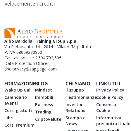
velocemente i crediti
Alfio Bardolla Training Group S.p.a.
Via Pietrasanta, 14 - 20141 Milano (MI) - Italia
P. IVA 08009280960
Capitale sociale 2.694.702,50€
Data Protection Officer:
dpo.privacy@sapglegal.com
FORMAZIONE
BLOG
CHI SIAMO
LINK UTILI
Wake Up Call
Mindset
Il gruppo
Privacy Policy
Calendario
Immobili
Testimonianze
Cookie Policy
eventi
Business
Investor
Consenso
Corsi gratuiti
Relations
Cookie
Trading
Libri
Stampa e
Informativa
Criptovalute
News
precontrattuale
Corsi Premium
Lavora con
Note legali