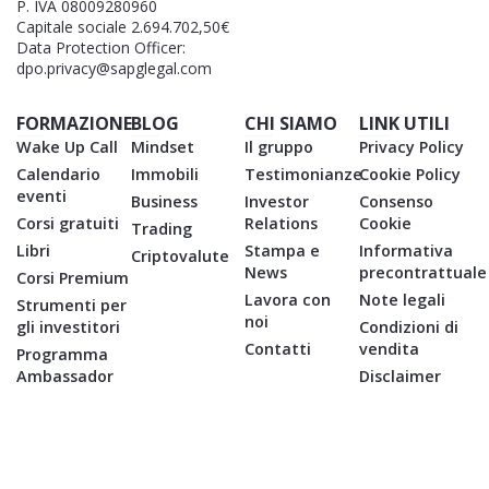
P. IVA 08009280960
Capitale sociale 2.694.702,50€
Data Protection Officer:
dpo.privacy@sapglegal.com
FORMAZIONE
BLOG
CHI SIAMO
LINK UTILI
Wake Up Call
Mindset
Il gruppo
Privacy Policy
Calendario
Immobili
Testimonianze
Cookie Policy
eventi
Business
Investor
Consenso
Corsi gratuiti
Relations
Cookie
Trading
Libri
Stampa e
Informativa
Criptovalute
News
precontrattuale
Corsi Premium
Lavora con
Note legali
Strumenti per
noi
gli investitori
Condizioni di
Contatti
vendita
Programma
Ambassador
Disclaimer