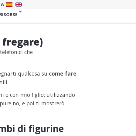
TA
 RISORSE
 fregare)
telefonici che
nsegnarti qualcosa su
come fare
ili.
i o con mio figlio: utilizzando
pure no, e poi ti mostrerò
mbi di figurine