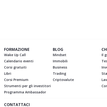
d investire, ma qualcosa
SC
e tutti i tuoi limiti.
FORMAZIONE
BLOG
CH
Wake Up Call
Mindset
Il 
Calendario eventi
Immobili
Te
Corsi gratuiti
Business
Inv
Libri
Trading
St
Corsi Premium
Criptovalute
Lav
Strumenti per gli investitori
Con
Programma Ambassador
CONTATTACI