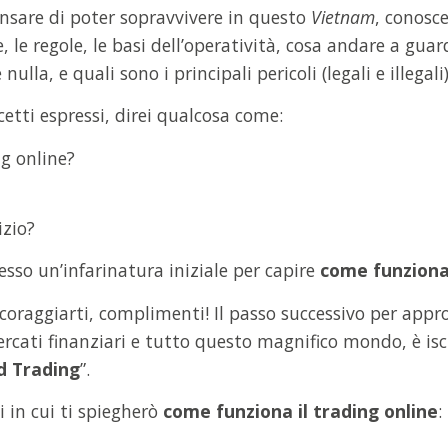
ensare di poter sopravvivere in questo
Vietnam
, conosc
, le regole, le basi dell’operatività, cosa andare a guar
nulla, e quali sono i principali pericoli (legali e illegal
ncetti espressi, direi qualcosa come:
g online?
izio?
esso un’infarinatura iniziale per capire
come funziona 
coraggiarti, complimenti! Il passo successivo per approf
rcati finanziari e tutto questo magnifico mondo, è iscr
d Trading
”.
 in cui ti spiegherò
come funziona il trading online
: