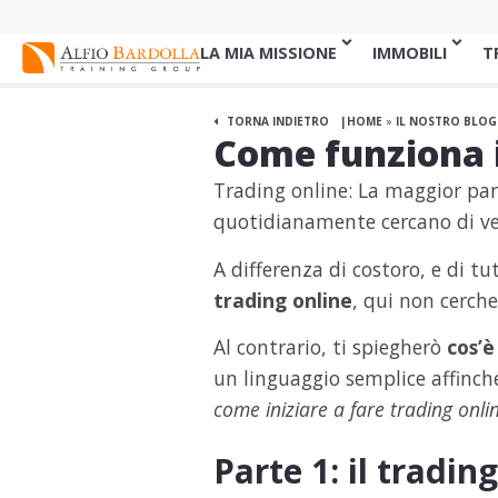
LA MIA MISSIONE
IMMOBILI
T
TORNA INDIETRO
HOME
»
IL NOSTRO BLOG
Come funziona il
Trading online: La maggior part
quotidianamente cercano di ve
A differenza di costoro, e di tu
trading online
, qui non cerche
Al contrario, ti spiegherò
cos’è
un linguaggio semplice affinché
come iniziare a fare trading onlin
Parte 1: il tradin