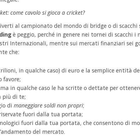
cket: come cavolo si gioca a cricket?
scriverti al campionato del mondo di bridge o di scacc
ading
è peggio, perché in genere nei tornei di scacchi i
i Internazionali, mentre sui mercati finanziari sei 
te che:
rilioni, in qualche caso) di euro e la semplice entità d
o favore;
 ma in qualche caso le ha scritte o dettate per ottene
 più di te;
gio di
maneggiare soldi non propri
;
iservate fuori dalla tua portata;
ologici fuori dalla tua portata, che consentono di mol
 l’andamento del mercato.