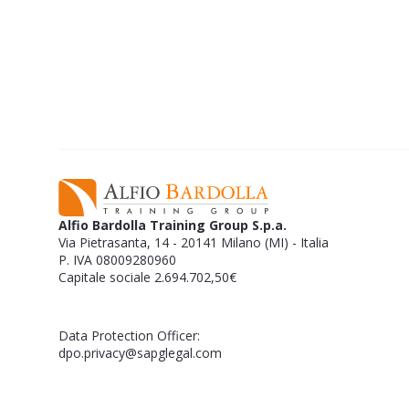
Vorresti iniziare a
ti frena?
Puoi abbatter
Alfio Bardolla Training Group S.p.a.
Via Pietrasanta, 14 - 20141 Milano (MI) - Italia
P. IVA 08009280960
Capitale sociale 2.694.702,50€
Data Protection Officer:
dpo.privacy@sapglegal.com