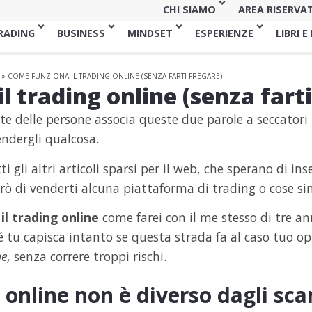
CHI SIAMO
AREA RISERVA
RADING
BUSINESS
MINDSET
ESPERIENZE
LIBRI E
»
COME FUNZIONA IL TRADING ONLINE (SENZA FARTI FREGARE)
 trading online (senza farti
e delle persone associa queste due parole a seccatori 
ndergli qualcosa.
tti gli altri articoli sparsi per il web, che sperano di i
rò di venderti alcuna piattaforma di trading o cose sim
 il trading online
come farei con il me stesso di tre ann
 tu capisca intanto se questa strada fa al caso tuo op
e,
senza correre troppi rischi.
g online non è diverso dagli sca