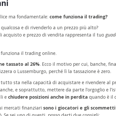
nni
lice ma fondamentale:
come funziona il trading?
 qualcosa e di rivenderlo a un prezzo più alto?
di acquisto e prezzo di vendita rappresenta il tuo
guad
 funziona il trading online.
ne tassato al 26%
. Ecco il motivo per cui, banche, fi
zzera o Lussemburgo, perché lì la tassazione è zero.
 tutto sta nella capacità di acquistare e rivendere al p
nche, e soprattutto, mettere da parte l’orgoglio e l’is
li e
chiudere posizioni anche in perdita
quando è il 
sui mercati finanziari
sono i giocatori e gli scommetti
. Se sei uno di questi, posso darti due consigli: