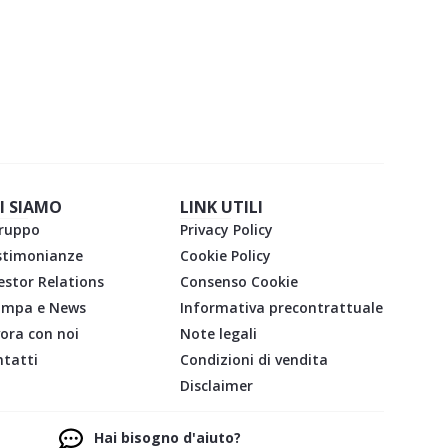
ARICA GRATIS L'EBOOK
I SIAMO
LINK UTILI
gruppo
Privacy Policy
stimonianze
Cookie Policy
estor Relations
Consenso Cookie
ampa e News
Informativa precontrattuale
ora con noi
Note legali
tatti
Condizioni di vendita
Disclaimer
Hai bisogno d'aiuto?