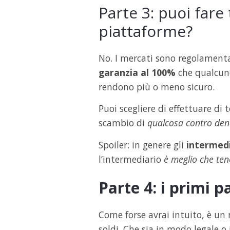
Parte 3: puoi fare
piattaforme?
No. I mercati sono regolamentat
garanzia al 100%
che qualcuno
rendono più o meno sicuro.
Puoi scegliere di effettuare di 
scambio di
qualcosa contro de
Spoiler: in genere gli
intermedi
l’intermediario
è meglio che ten
Parte 4: i primi 
Come forse avrai intuito, è un 
soldi. Che sia in modo legale o i