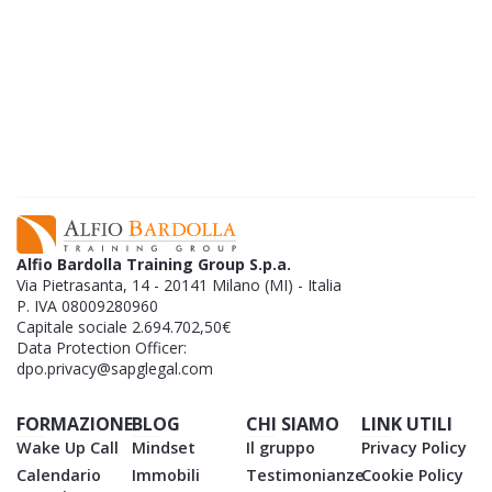
Da dipendente a investitore:
la guida
completa per trasformare la tua situazione
finanziaria
SCARICA GRATIS L'EBOOK
Alfio Bardolla Training Group S.p.a.
Via Pietrasanta, 14 - 20141 Milano (MI) - Italia
P. IVA 08009280960
Capitale sociale 2.694.702,50€
Data Protection Officer:
dpo.privacy@sapglegal.com
FORMAZIONE
BLOG
CHI SIAMO
LINK UTILI
Wake Up Call
Mindset
Il gruppo
Privacy Policy
Calendario
Immobili
Testimonianze
Cookie Policy