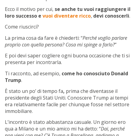
Ecco il motivo per cui,
se anche tu vuoi raggiungere il
loro successo e
vuoi diventare ricco
,
devi conoscerli
.
Come riuscirci?
La prima cosa da fare è chiederti: “
Perché voglio parlare
proprio con quella persona? Cosa mi spinge a farlo?
”
E poi devi saper cogliere ogni buona occasione che ti si
presenta per incontrarla.
Ti racconto, ad esempio,
come ho conosciuto Donald
Trump
.
È stato un po’ di tempo fa
,
prima che diventasse il
presidente degli Stati Uniti. Conoscere Trump ai tempi
era relativamente facile per chiunque fosse nel settore
immobiliare.
L’incontro è stato abbastanza casuale. Un giorno ero
qua a Milano e un mio amico mi ha detto: “
Dai, perché
non vieni con me? C’è Trump a Barcellona, andiamo a