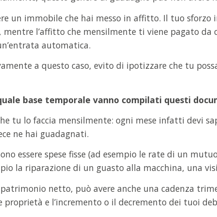
e un immobile che hai messo in affitto. Il tuo sforzo i
 mentre l’affitto che mensilmente ti viene pagato da ch
un’entrata automatica.
tivamente a questo caso, evito di ipotizzare che tu poss
 quale base temporale vanno compilati questi docu
e tu lo faccia mensilmente: ogni mese infatti devi sap
ece ne hai guadagnati.
ono essere spese fisse (ad esempio le rate di un mutuo,
pio la riparazione di un guasto alla macchina, una visita
l patrimonio netto, può avere anche una cadenza trim
e proprietà e l’incremento o il decremento dei tuoi debi