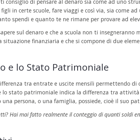
, ti consiglio di pensare al denaro sia come ad uno str
igli in certe scuole, fare viaggi e così via, sia come ad
to spendi e quanto te ne rimane per provare ad elevare
sapere sul denaro e che a scuola non ti insegneranno ma
 situazione finanziaria e che si compone di due eleme
o e lo Stato Patrimoniale
fferenza tra entrate e uscite mensili permettendo di cal
e lo stato patrimoniale indica la differenza tra attivit
 una persona, o una famiglia, possiede, cioè il suo pa
tti? Hai mai fatto realmente il conteggio di quanti soldi 