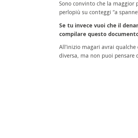
Sono convinto che la maggior pa
perlopiù su conteggi “a spanne”
Se tu invece vuoi che il dena
compilare questo documento
All’inizio magari avrai qualche
diversa, ma non puoi pensare d
EBOOK GRATUITO
Successo finanziar
tempo pieno:
strat
guadagnare online.