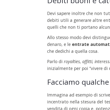
Debiti buoni e catt
Devi sapere inoltre che non tutt
debiti utili a generare altre e
quelli che non ti portano alcu
Allo stesso modo devi distingue
denaro, e le
entrate automati
che dedichi a quella cosa.
Parlo di
royalties, affitti, interessi
inizialmente per poi “vivere di 
Facciamo qualche
Immagina ad esempio di scrivere 
incentrato nella stesura del tes
vendita di ogni copia e, poten