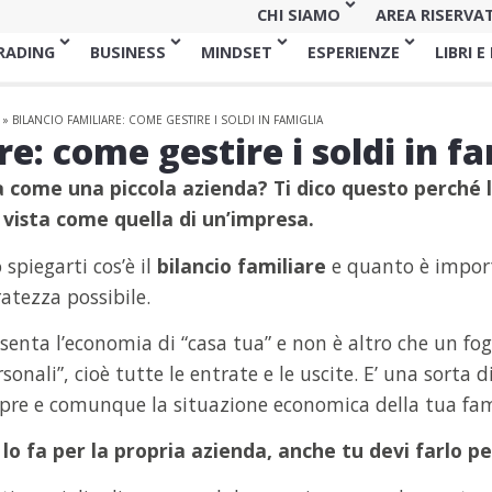
CHI SIAMO
AREA RISERVA
RADING
BUSINESS
MINDSET
ESPERIENZE
LIBRI E
»
BILANCIO FAMILIARE: COME GESTIRE I SOLDI IN FAMIGLIA
re: come gestire i soldi in f
a come una piccola azienda? Ti dico questo perché 
 vista come quella di un’impresa.
 spiegarti cos’è il
bilancio familiare
e quanto è impor
atezza possibile.
senta l’economia di “casa tua” e non è altro che un fogl
sonali”, cioè tutte le entrate e le uscite. E’ una sorta d
empre e comunque la situazione economica della tua fam
o fa per la propria azienda, anche tu devi farlo per