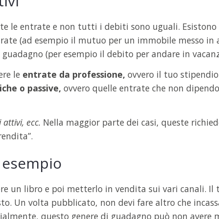
ivi
e le entrate e non tutti i debiti sono uguali. Esistono 
ntrate (ad esempio il mutuo per un immobile messo in af
n guadagno (per esempio il debito per andare in vacan
re le
entrate da professione,
ovvero il tuo stipendi
che o passive,
ovvero quelle entrate che non dipend
 attivi, ecc.
Nella maggior parte dei casi, queste richie
rendita”.
 esempio
un libro e poi metterlo in vendita sui vari canali. Il t
to. Un volta pubblicato, non devi fare altro che incassa
zialmente, questo genere di guadagno può non avere m