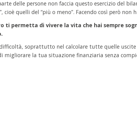
rte delle persone non faccia questo esercizio del bila
, cioè quelli del “più o meno”. Facendo così però non h
ro ti permetta di vivere la vita che hai sempre sogna
.
 difficoltà, soprattutto nel calcolare tutte quelle usci
i migliorare la tua situazione finanziaria senza compi
io per impiegati a
egie che funzionano per