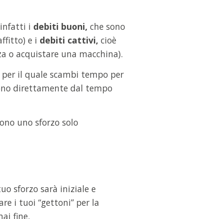
infatti i
debiti buoni,
che sono
fitto) e i
debiti cattivi,
cioè
za o acquistare una macchina).
o per il quale scambi tempo per
ono direttamente dal tempo
dono uno sforzo solo
uo sforzo sarà iniziale e
re i tuoi “gettoni” per la
ai fine.