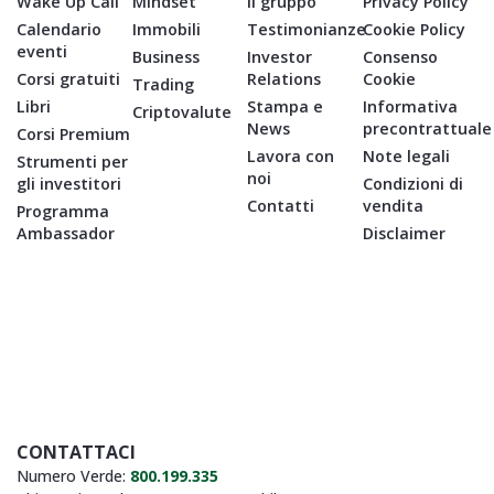
Wake Up Call
Mindset
Il gruppo
Privacy Policy
Calendario
Immobili
Testimonianze
Cookie Policy
eventi
Business
Investor
Consenso
Corsi gratuiti
Relations
Cookie
Trading
Libri
Stampa e
Informativa
Criptovalute
News
precontrattuale
Corsi Premium
Lavora con
Note legali
Strumenti per
noi
gli investitori
Condizioni di
Contatti
vendita
Programma
Ambassador
Disclaimer
CONTATTACI
Numero Verde:
800.199.335