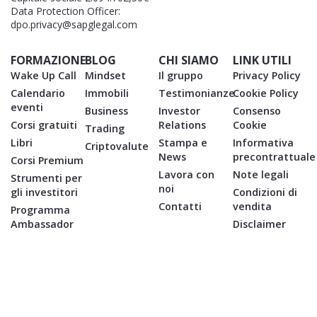
Data Protection Officer:
dpo.privacy@sapglegal.com
FORMAZIONE
BLOG
CHI SIAMO
LINK UTILI
Wake Up Call
Mindset
Il gruppo
Privacy Policy
Calendario
Immobili
Testimonianze
Cookie Policy
eventi
Business
Investor
Consenso
Corsi gratuiti
Relations
Cookie
Trading
Libri
Stampa e
Informativa
Criptovalute
News
precontrattuale
Corsi Premium
Lavora con
Note legali
Strumenti per
noi
gli investitori
Condizioni di
Contatti
vendita
Programma
Ambassador
Disclaimer