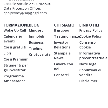
Capitale sociale 2.694.702,50€
Data Protection Officer:
dpo.privacy@sapglegal.com
FORMAZIONE
BLOG
CHI SIAMO
LINK UTILI
Wake Up Call
Mindset
Il gruppo
Privacy Policy
Calendario
Immobili
Testimonianze
Cookie Policy
eventi
Business
Investor
Consenso
Corsi gratuiti
Relations
Cookie
Trading
Libri
Stampa e
Informativa
Criptovalute
News
precontrattuale
Corsi Premium
Lavora con
Note legali
Strumenti per
noi
gli investitori
Condizioni di
Contatti
vendita
Programma
Ambassador
Disclaimer