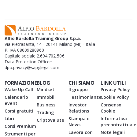
Alfio Bardolla Training Group S.p.a.
Via Pietrasanta, 14 - 20141 Milano (MI) - Italia
P. IVA 08009280960
Capitale sociale 2.694.702,50€
Data Protection Officer:
dpo.privacy@sapglegal.com
FORMAZIONE
BLOG
CHI SIAMO
LINK UTILI
Wake Up Call
Mindset
Il gruppo
Privacy Policy
Calendario
Immobili
Testimonianze
Cookie Policy
eventi
Business
Investor
Consenso
Corsi gratuiti
Relations
Cookie
Trading
Libri
Stampa e
Informativa
Criptovalute
News
precontrattuale
Corsi Premium
Lavora con
Note legali
Strumenti per