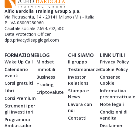
Alfio Bardolla Training Group S.p.a.
Via Pietrasanta, 14 - 20141 Milano (MI) - Italia
P. IVA 08009280960
Capitale sociale 2.694.702,50€
Data Protection Officer:
dpo.privacy@sapglegal.com
FORMAZIONE
BLOG
CHI SIAMO
LINK UTILI
Wake Up Call
Mindset
Il gruppo
Privacy Policy
Calendario
Immobili
Testimonianze
Cookie Policy
eventi
Business
Investor
Consenso
Corsi gratuiti
Relations
Cookie
Trading
Libri
Stampa e
Informativa
Criptovalute
News
precontrattuale
Corsi Premium
Lavora con
Note legali
Strumenti per
noi
gli investitori
Condizioni di
Contatti
vendita
Programma
Ambassador
Disclaimer