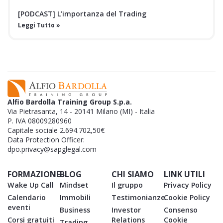
[PODCAST] L’importanza del Trading
Leggi Tutto »
Alfio Bardolla Training Group S.p.a.
Via Pietrasanta, 14 - 20141 Milano (MI) - Italia
P. IVA 08009280960
Capitale sociale 2.694.702,50€
Data Protection Officer:
dpo.privacy@sapglegal.com
FORMAZIONE
BLOG
CHI SIAMO
LINK UTILI
Wake Up Call
Mindset
Il gruppo
Privacy Policy
Calendario
Immobili
Testimonianze
Cookie Policy
eventi
Business
Investor
Consenso
Corsi gratuiti
Relations
Cookie
Trading