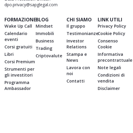
dpo.privacy@sapglegal.com
FORMAZIONE
BLOG
CHI SIAMO
LINK UTILI
Wake Up Call
Mindset
Il gruppo
Privacy Policy
Calendario
Immobili
Testimonianze
Cookie Policy
eventi
Business
Investor
Consenso
Corsi gratuiti
Relations
Cookie
Trading
Libri
Stampa e
Informativa
Criptovalute
News
precontrattuale
Corsi Premium
Lavora con
Note legali
Strumenti per
noi
gli investitori
Condizioni di
Contatti
vendita
Programma
Ambassador
Disclaimer