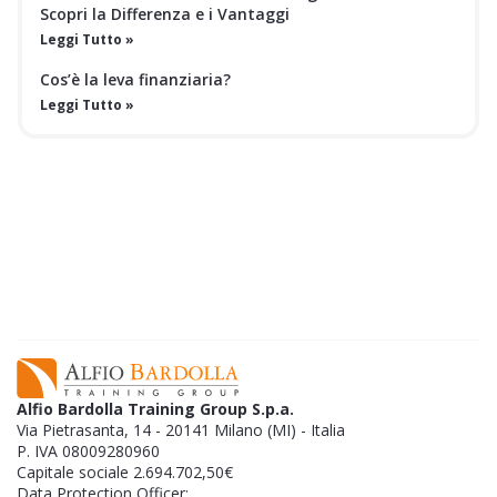
Scopri la Differenza e i Vantaggi
Leggi Tutto »
Cos’è la leva finanziaria?
Leggi Tutto »
EBOOK GRATUITO
SC
Le statistiche non mentono:
l'80% delle
GR
aziende muore entro i primi 5 anni, ma la tua
L'
si può salvare.​
Alfio Bardolla Training Group S.p.a.
Via Pietrasanta, 14 - 20141 Milano (MI) - Italia
P. IVA 08009280960
Capitale sociale 2.694.702,50€
Data Protection Officer: