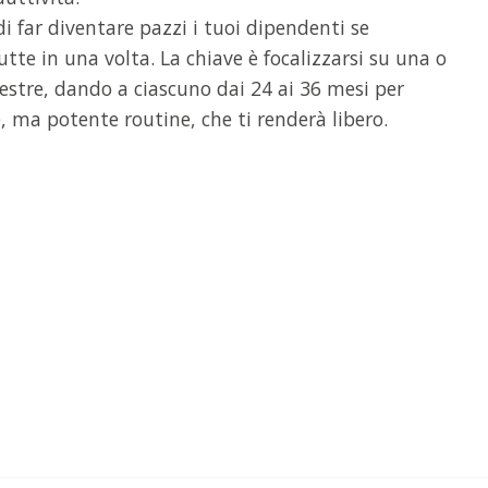
di far diventare pazzi i tuoi dipendenti se
te in una volta. La chiave è focalizzarsi su una o
estre, dando a ciascuno dai 24 ai 36 mesi per
ma potente routine, che ti renderà libero.
ntono:
l'80% delle aziende
SC
i, ma la tua si può salvare.​