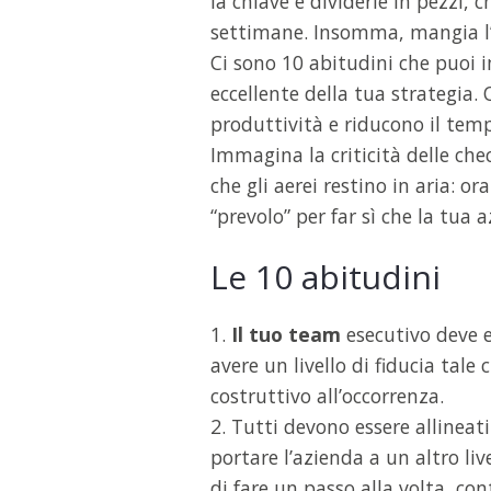
la chiave è dividerle in pezzi,
settimane. Insomma, mangia l’e
Ci sono 10 abitudini che puoi 
eccellente della tua strategia
produttività e riducono il temp
Immagina la criticità delle che
che gli aerei restino in aria: 
“prevolo” per far sì che la tua a
Le 10 abitudini
1.
Il tuo team
esecutivo deve e
avere un livello di fiducia tale
costruttivo all’occorrenza.
2. Tutti devono essere allineati
portare l’azienda a un altro liv
di fare un passo alla volta, con