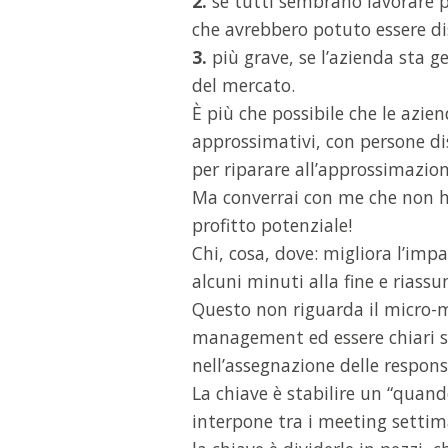
2.
se tutti sembrano lavorare 
che avrebbero potuto essere d
3.
più grave, se l’azienda sta g
del mercato.
È più che possibile che le azi
approssimativi, con persone dis
per riparare all’approssimazion
Ma converrai con me che non ha
profitto potenziale!
Chi, cosa, dove: migliora l’im
alcuni minuti alla fine e rias
Questo non riguarda il micro-
management ed essere chiari si
nell’assegnazione delle respons
La chiave è stabilire un “quand
interpone tra i meeting settiman