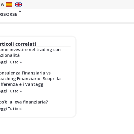
TA
 RISORSE
rticoli correlati
ome investire nel trading con
azionalità
eggi Tutto »
onsulenza Finanziaria vs
oaching Finanziario: Scopri la
ifferenza e i Vantaggi
eggi Tutto »
os’è la leva finanziaria?
eggi Tutto »