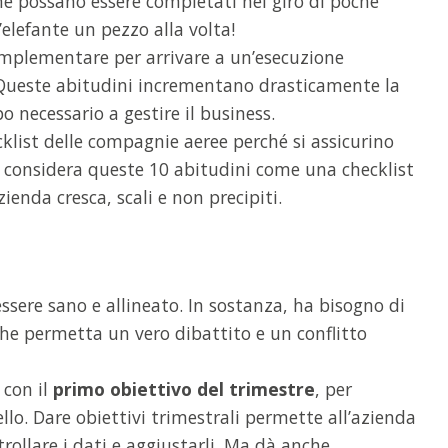
 che possano essere completati nel giro di poche
lefante un pezzo alla volta!
implementare per arrivare a un’esecuzione
. Queste abitudini incrementano drasticamente la
o necessario a gestire il business.
cklist delle compagnie aeree perché si assicurino
ora considera queste 10 abitudini come una checklist
zienda cresca, scali e non precipiti.
ssere sano e allineato. In sostanza, ha bisogno di
 che permetta un vero dibattito e un conflitto
 con il
primo obiettivo del trimestre
, per
ello. Dare obiettivi trimestrali permette all’azienda
trollare i dati e aggiustarli. Ma dà anche