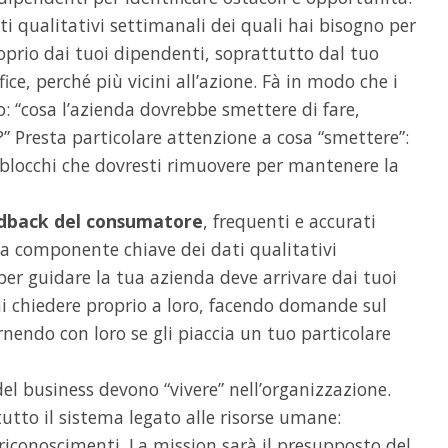
 qualitativi settimanali dei quali hai bisogno per
oprio dai tuoi dipendenti, soprattutto dal tuo
fice, perché più vicini all’azione. Fà in modo che i
o: “cosa l’azienda dovrebbe smettere di fare,
” Presta particolare attenzione a cosa “smettere”:
 blocchi che dovresti rimuovere per mantenere la
eedback del consumatore
, frequenti e accurati
da componente chiave dei dati qualitativi
per guidare la tua azienda deve arrivare dai tuoi
ai chiedere proprio a loro, facendo domande sul
nendo con loro se gli piaccia un tuo particolare
el business devono “vivere” nell’organizzazione.
utto il sistema legato alle risorse umane:
riconoscimenti. La mission sarà il presupposto del