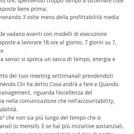
più ore, spendendo troppo tempo a sistemare cose
isposte bene prima;
enerando 3 volte meno della profittabilità media
ende vadano avanti con modelli di esecuzione
poste a lavorare 18 ore al giorno, 7 giorni su 7,
e.
 senso: si spreca un sacco di tempo, energia e
patto dei tuoi meeting settimanali prendendoti
sumendo Chi ha detto Cosa andrà a fare e Quando.
management, riguarda l’eccellenza del
a nella comunicazione che nell’accountability,
abilità.
o” che non sia più lungo del tempo che si
ali (o mensili). E se hai più iniziative sostanziali,