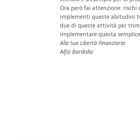
Ora però fai attenzione: rischi 
implementi queste abitudini tut
due di queste attività per trim
implementare questa semplice, 
Alla tua Libertà Finanziaria
Alfio Bardolla
EBOOK GRATUITO
Le statistiche non me
muore entro i primi 5 ann