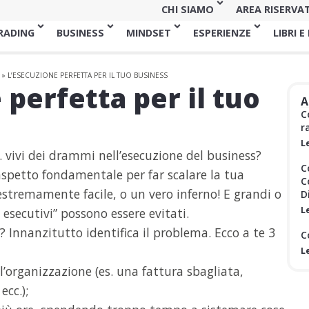
CHI SIAMO
AREA RISERVA
RADING
BUSINESS
MINDSET
ESPERIENZE
LIBRI E
»
L’ESECUZIONE PERFETTA PER IL TUO BUSINESS
 perfetta per il tuo
A
C
r
L
 vivi dei drammi nell’esecuzione del business?
C
aspetto fondamentale per far scalare la tua
C
estremamente facile, o un vero inferno! E grandi o
D
L
i esecutivi” possono essere evitati.
? Innanzitutto identifica il problema. Ecco a te 3
C
L
l’organizzazione (es. una fattura sbagliata,
cc.);