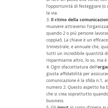
l’opportunità di festeggiare (o 
la via.
3.
Il ritmo della comunicazio
muovere attraverso l’organizza
quando 2 o più persone lavoran
coppia!). La chiave è un efficac
trimestrale, e annuale che, qu
tutti un incredibile quantità 
risparmiarne altro, lo so, ma è 
4. Ogni sfaccettatura dell’
orga
giusta affidabilità per assicura
comunicazione è la sfida n.1, a
numero 2. Questo aspetto ha b
che si crea soprattutto quando
business.
5. Gli
input
in corso d’opera ai 