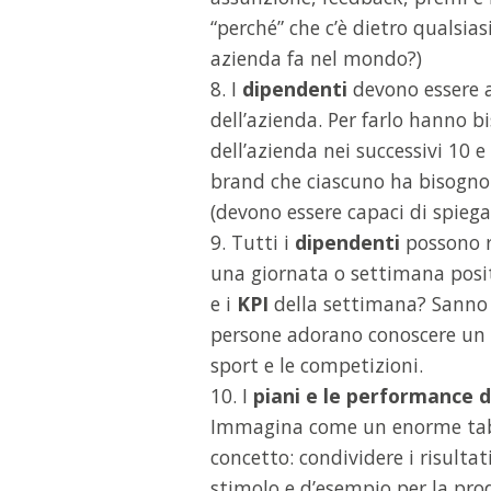
“perché” che c’è dietro qualsias
azienda fa nel mondo?)
8. I
dipendenti
devono essere al
dell’azienda. Per farlo hanno bi
dell’azienda nei successivi 10 e
brand che ciascuno ha bisogno 
(devono essere capaci di spiega
9. Tutti i
dipendenti
possono r
una giornata o settimana posit
e i
KPI
della settimana? Sanno 
persone adorano conoscere un p
sport e le competizioni.
10. I
piani e le performance d
Immagina come un enorme tabel
concetto: condividere i risultat
stimolo e d’esempio per la prod