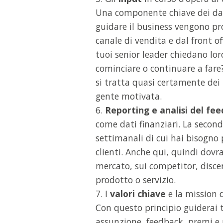
Una componente chiave dei dati
guidare il business vengono pr
canale di vendita e dal front of
tuoi senior leader chiedano lor
cominciare o continuare a fare?
si tratta quasi certamente dei
gente motivata.
6.
Reporting e analisi del f
come dati finanziari. La secon
settimanali di cui hai bisogno 
clienti. Anche qui, quindi dovr
mercato, sui competitor, discer
prodotto o servizio.
7. I
valori chiave
e la mission d
Con questo principio guiderai t
assunzione, feedback, premi e 