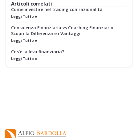
Articoli correlati
Come investire nel trading con razionalità
Leggi Tutto »
Consulenza Finanziaria vs Coaching Finanziario:
Scopri la Differenza e i Vantaggi
Leggi Tutto »
Cos’è la leva finanziaria?
Leggi Tutto »
EBOOK GRATUITO
SC
Le statistiche non mentono:
l'80% delle
GR
aziende muore entro i primi 5 anni, ma la tua
L'
si può salvare.​