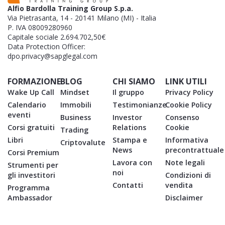
Alfio Bardolla Training Group S.p.a.
Via Pietrasanta, 14 - 20141 Milano (MI) - Italia
P. IVA 08009280960
Capitale sociale 2.694.702,50€
Data Protection Officer:
dpo.privacy@sapglegal.com
FORMAZIONE
BLOG
CHI SIAMO
LINK UTILI
Wake Up Call
Mindset
Il gruppo
Privacy Policy
Calendario
Immobili
Testimonianze
Cookie Policy
eventi
Business
Investor
Consenso
Corsi gratuiti
Relations
Cookie
Trading
Libri
Stampa e
Informativa
Criptovalute
News
precontrattuale
Corsi Premium
Lavora con
Note legali
Strumenti per
noi
gli investitori
Condizioni di
Contatti
vendita
Programma
Ambassador
Disclaimer