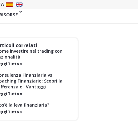
TA
 RISORSE
rticoli correlati
ome investire nel trading con
azionalità
eggi Tutto »
onsulenza Finanziaria vs
oaching Finanziario: Scopri la
ifferenza e i Vantaggi
eggi Tutto »
os’è la leva finanziaria?
eggi Tutto »