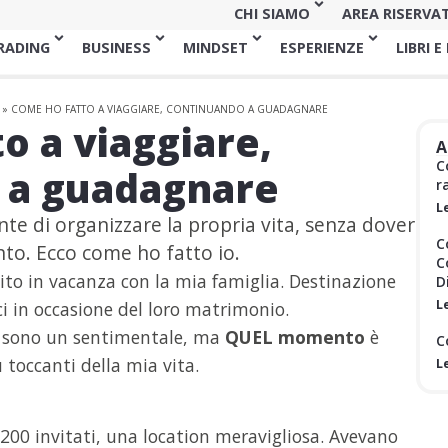
CHI SIAMO
AREA RISERVA
RADING
BUSINESS
MINDSET
ESPERIENZE
LIBRI E
»
COME HO FATTO A VIAGGIARE, CONTINUANDO A GUADAGNARE
o a viaggiare,
A
C
 a guadagnare
r
L
nte di organizzare la propria vita, senza dover
C
ento. Ecco come ho fatto io.
C
ito in vacanza con la mia famiglia. Destinazione
D
L
i in occasione del loro matrimonio.
n sono un sentimentale, ma
QUEL momento
è
C
ù toccanti della mia vita.
L
200 invitati, una location meravigliosa. Avevano