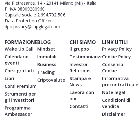
Via Pietrasanta, 14 - 20141 Milano (MI) - Italia
P. IVA 08009280960
Capitale sociale 2.694.702,50€
Data Protection Officer:
dpo.privacy@sapglegal.com
FORMAZIONE
BLOG
CHI SIAMO
LINK UTILI
Wake Up Call
Mindset
Il gruppo
Privacy Policy
Calendario
Immobili
Testimonianze
Cookie Policy
eventi
Business
Investor
Consenso
Corsi gratuiti
Relations
Cookie
Trading
Libri
Stampa e
Informativa
Criptovalute
News
precontrattuale
Corsi Premium
Lavora con
Note legali
Strumenti per
noi
gli investitori
Condizioni di
Contatti
vendita
Programma
Ambassador
Disclaimer