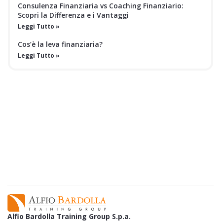
Consulenza Finanziaria vs Coaching Finanziario:
Scopri la Differenza e i Vantaggi
Leggi Tutto »
Cos’è la leva finanziaria?
Leggi Tutto »
EBOOK GRATUITO
Scopri il segreto delle aziende di
successo
per moltiplicare il valore del
tuo business.
SCARICA GRATIS L'EBOOK
Alfio Bardolla Training Group S.p.a.