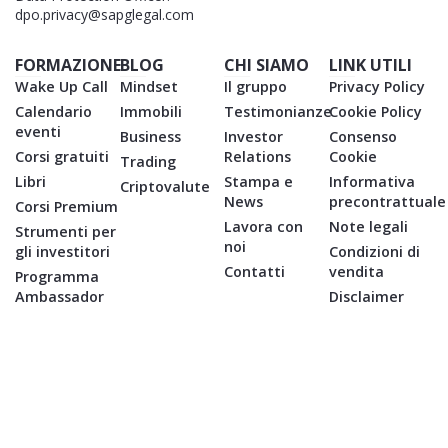
dpo.privacy@sapglegal.com
FORMAZIONE
BLOG
CHI SIAMO
LINK UTILI
Wake Up Call
Mindset
Il gruppo
Privacy Policy
Calendario
Immobili
Testimonianze
Cookie Policy
eventi
Business
Investor
Consenso
Corsi gratuiti
Relations
Cookie
Trading
Libri
Stampa e
Informativa
Criptovalute
News
precontrattuale
Corsi Premium
Lavora con
Note legali
Strumenti per
noi
gli investitori
Condizioni di
Contatti
vendita
Programma
Ambassador
Disclaimer