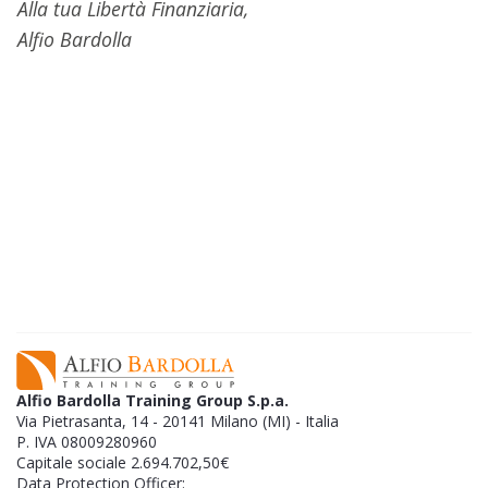
Alla tua Libertà Finanziaria,
Alfio Bardolla
EBOOK GRATUITO
Scopri il protocollo che uso per investire in
Opzioni
guadagnando l'87% delle volte, anche allo
scorrere del tempo.​
SCARICA GRATIS L'EBOOK
Alfio Bardolla Training Group S.p.a.
Via Pietrasanta, 14 - 20141 Milano (MI) - Italia
P. IVA 08009280960
Capitale sociale 2.694.702,50€
Data Protection Officer: