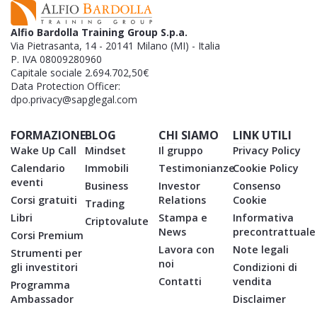
Alfio Bardolla Training Group S.p.a.
Via Pietrasanta, 14 - 20141 Milano (MI) - Italia
P. IVA 08009280960
Capitale sociale 2.694.702,50€
Data Protection Officer:
dpo.privacy@sapglegal.com
FORMAZIONE
BLOG
CHI SIAMO
LINK UTILI
Wake Up Call
Mindset
Il gruppo
Privacy Policy
Calendario
Immobili
Testimonianze
Cookie Policy
eventi
Business
Investor
Consenso
Corsi gratuiti
Relations
Cookie
Trading
Libri
Stampa e
Informativa
Criptovalute
News
precontrattuale
Corsi Premium
Lavora con
Note legali
Strumenti per
noi
gli investitori
Condizioni di
Contatti
vendita
Programma
Ambassador
Disclaimer