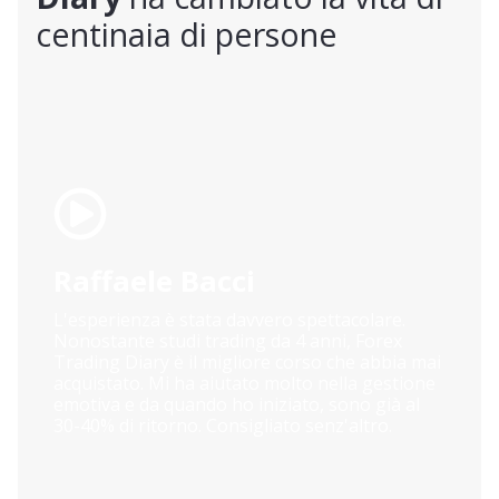
centinaia di persone
Alessandro Lattanzio
re.
La mia esperienza è molto positiva. Finalme
ex
ho trovato qualcuno che mi ha spiegato pa
bia mai
passo come funziona il trading semplificand
stione
concetti decisamente complessi. La room co
ià al
Emiliano mi dà davvero tanta sicurezza.
.
Assolutamente consigliato.