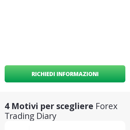
Forex Trading
Diary
La prima trading room dal vivo sul Forex,
accedi ad algoritmi proprietari ed entra a far
parte della Community di trader.
RICHIEDI INFORMAZIONI
4 Motivi per scegliere
Forex
Trading Diary