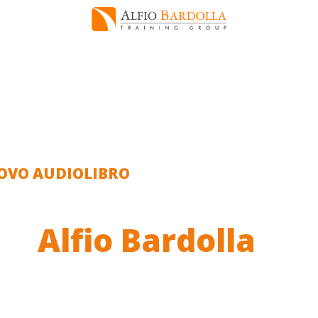
OVO AUDIOLIBRO
nvestire in Immobili
on
Alfio Bardolla
lta, scopri, applica: i segreti per
estire in immobili con successo