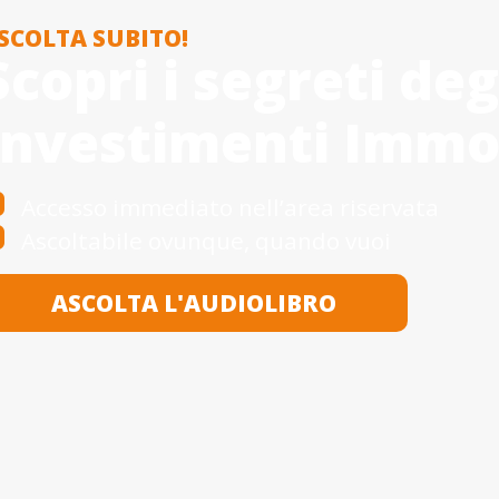
SCOLTA SUBITO!
Scopri i segreti deg
Investimenti Immob
Accesso immediato nell’area riservata
Ascoltabile ovunque, quando vuoi
ASCOLTA L'AUDIOLIBRO