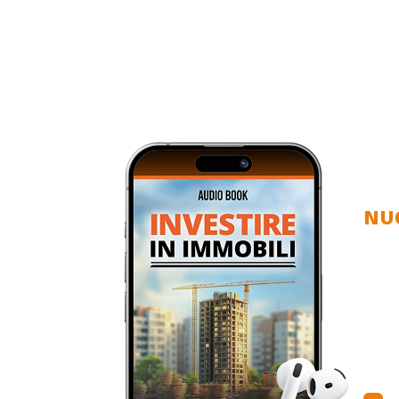
NU
I
c
Asco
inv