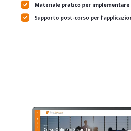
Materiale pratico per implementare 
Supporto post-corso per l’applicazio
Second in Command
Scopri come individuare e formare il tuo 
la figura chiave che eseguirà la tua visione 
il tuo tempo.