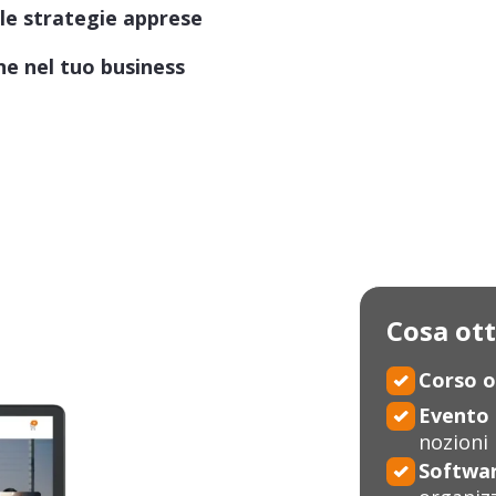
le strategie apprese
ne nel tuo business
Second in Command (COO),
imprenditoriale e libererà
Cosa ott
Corso o
Evento 
nozioni
Softwar