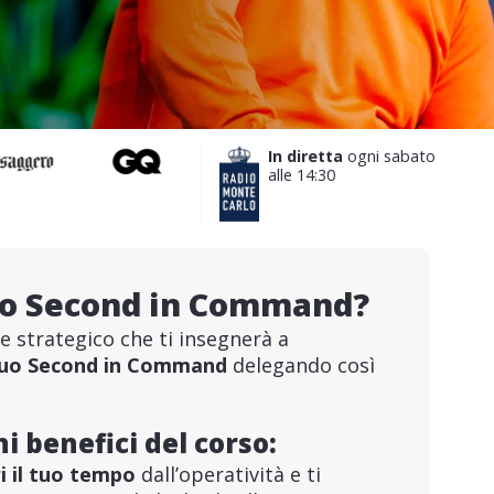
In diretta
ogni sabato
alle 14:30
rso Second in Command?
 strategico che ti insegnerà a
l tuo Second in Command
delegando così
i benefici del corso:
i il tuo tempo
dall’operatività e ti