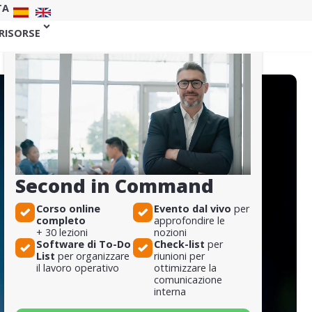
TA
 RISORSE
Second in Command
Corso online
Evento dal vivo
per
completo
approfondire le
+ 30 lezioni
nozioni
Software di To-Do
Check-list
per
List
per organizzare
riunioni per
il lavoro operativo
ottimizzare la
comunicazione
interna