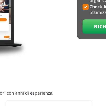
organizz
Check-li
ottimiz
RICH
ri con anni di esperienza.