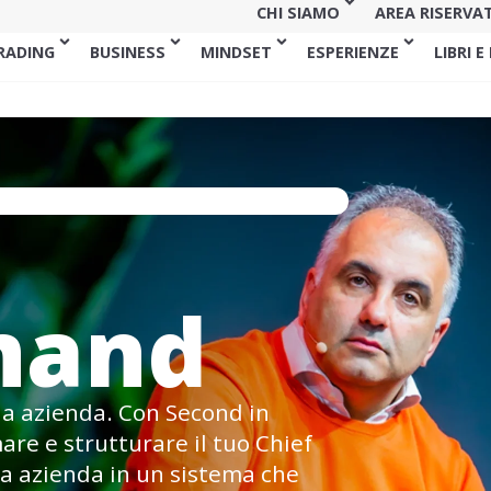
CHI SIAMO
AREA RISERVA
RADING
BUSINESS
MINDSET
ESPERIENZE
LIBRI E
d
mand
tua azienda. Con Second in
re e strutturare il tuo Chief
ua azienda in un sistema che