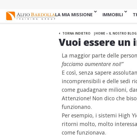
LA MIA MISSIONE
IMMOBILI
T
TORNA INDIETRO
HOME
»
IL NOSTRO BLOG
Vuoi essere un 
La maggior parte delle person
facciamo aumentare noi!”
E così, senza sapere assolutam
incomprensibili e delle sedi
come guadagnare milioni, dann
Attenzione! Non dico che biso
funzionano.
Per esempio, i sistemi High Yi
ritorni molto, molto interessa
come funzionava.