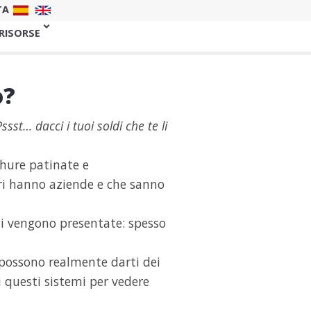
TA
 RISORSE
o?
Pssst… dacci i tuoi soldi che te li
chure patinate e
ri hanno aziende e che sanno
ti vengono presentate: spesso
, possono realmente darti dei
i questi sistemi per vedere