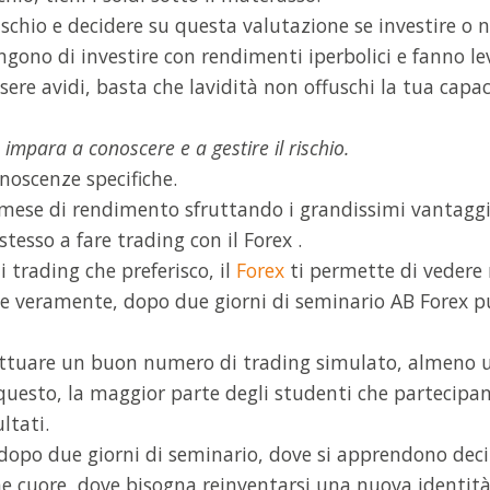
rischio e decidere su questa valutazione se investire o n
ongono di investire con rendimenti iperbolici e fanno le
ere avidi, basta che lavidità non offuschi la tua capac
:
impara a conoscere e a gestire il rischio.
noscenze specifiche.
l mese di rendimento sfruttando i grandissimi vantaggi 
stesso a fare trading con il Forex .
di trading che preferisco, il
Forex
ti permette di vedere 
 e veramente, dopo due giorni di seminario AB Forex puo
ttuare un buon numero di trading simulato, almeno u
 questo, la maggior parte degli studenti che partecipa
ltati.
opo due giorni di seminario, dove si apprendono deci
e cuore, dove bisogna reinventarsi una nuova identità