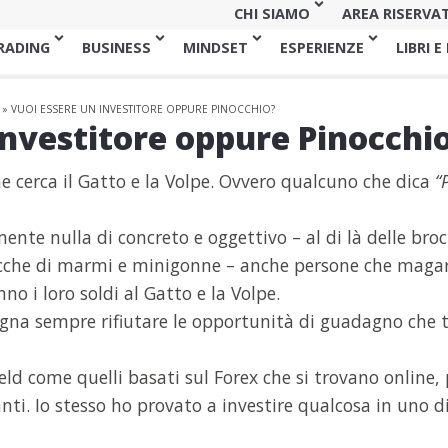
CHI SIAMO
AREA RISERVA
RADING
BUSINESS
MINDSET
ESPERIENZE
LIBRI E
»
VUOI ESSERE UN INVESTITORE OPPURE PINOCCHIO?
investitore oppure Pinocchi
e cerca il Gatto e la Volpe. Ovvero qualcuno che dica
“
ente nulla di concreto e oggettivo – al di là delle bro
 ricche di marmi e minigonne – anche persone che maga
o i loro soldi al Gatto e la Volpe.
gna sempre rifiutare le opportunità di guadagno che 
eld come quelli basati sul Forex che si trovano online
nti. Io stesso ho provato a investire qualcosa in uno d