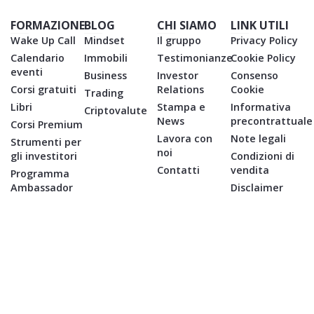
FORMAZIONE
BLOG
CHI SIAMO
LINK UTILI
Wake Up Call
Mindset
Il gruppo
Privacy Policy
Calendario
Immobili
Testimonianze
Cookie Policy
eventi
Business
Investor
Consenso
Corsi gratuiti
Relations
Cookie
Trading
Libri
Stampa e
Informativa
Criptovalute
News
precontrattuale
Corsi Premium
Lavora con
Note legali
Strumenti per
noi
gli investitori
Condizioni di
Contatti
vendita
Programma
Ambassador
Disclaimer