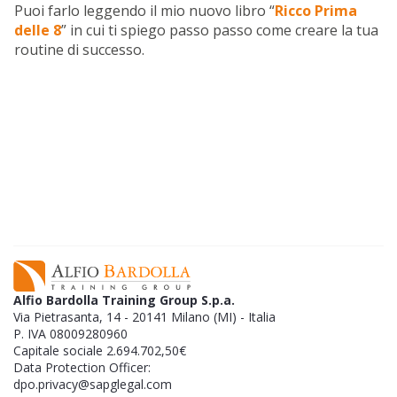
Puoi farlo leggendo il mio nuovo libro “
Ricco Prima
delle 8
” in cui ti spiego passo passo come creare la tua
routine di successo.
EBOOK GRATUITO
SCAR
Successo finanziario per impiegati a
tempo pieno:
strategie che funzionano
GRAT
per guadagnare online.
L'EB
Alfio Bardolla Training Group S.p.a.
Via Pietrasanta, 14 - 20141 Milano (MI) - Italia
P. IVA 08009280960
Capitale sociale 2.694.702,50€
Data Protection Officer:
dpo.privacy@sapglegal.com