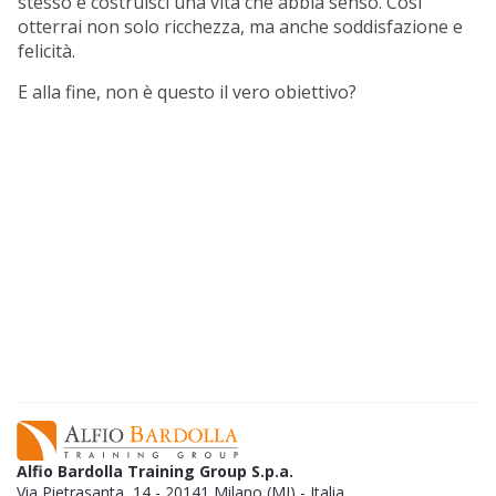
stesso e costruisci una vita che abbia senso. Così
otterrai non solo ricchezza, ma anche soddisfazione e
felicità.
E alla fine, non è questo il vero obiettivo?
EBOOK GRATUITO
Qual è il segreto per ottenere risultati con il
denaro?​
Ho trovato la risposta e l'ho racchiusa in
una serie di articoli.
SCARICA GRATIS L'EBOOK
Alfio Bardolla Training Group S.p.a.
Via Pietrasanta, 14 - 20141 Milano (MI) - Italia