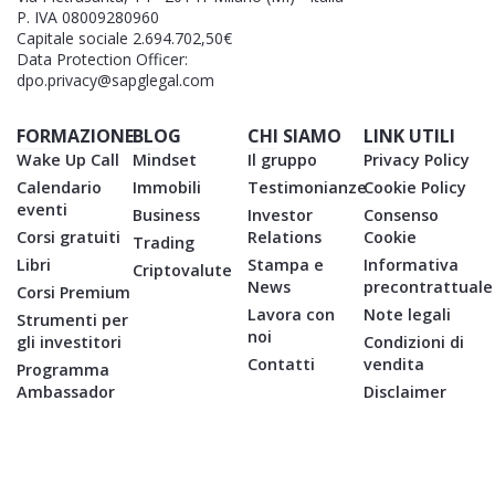
P. IVA 08009280960
Capitale sociale 2.694.702,50€
Data Protection Officer:
dpo.privacy@sapglegal.com
FORMAZIONE
BLOG
CHI SIAMO
LINK UTILI
Wake Up Call
Mindset
Il gruppo
Privacy Policy
Calendario
Immobili
Testimonianze
Cookie Policy
eventi
Business
Investor
Consenso
Corsi gratuiti
Relations
Cookie
Trading
Libri
Stampa e
Informativa
Criptovalute
News
precontrattuale
Corsi Premium
Lavora con
Note legali
Strumenti per
noi
gli investitori
Condizioni di
Contatti
vendita
Programma
Ambassador
Disclaimer