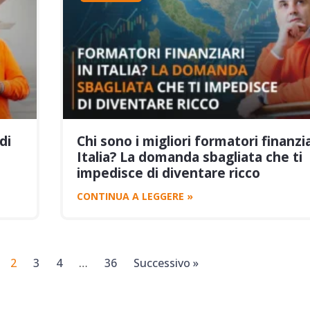
di
Chi sono i migliori formatori finanzia
Italia? La domanda sbagliata che ti
impedisce di diventare ricco
CONTINUA A LEGGERE »
2
3
4
…
36
Successivo »