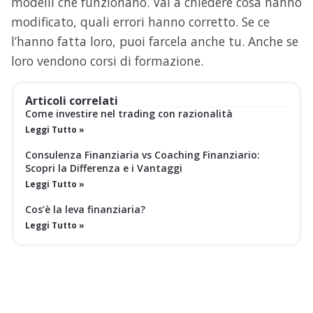
modelli che funzionano. Vai a chiedere cosa hanno
modificato, quali errori hanno corretto. Se ce
l’hanno fatta loro, puoi farcela anche tu. Anche se
loro vendono corsi di formazione.
Articoli correlati
Come investire nel trading con razionalità
Leggi Tutto »
Consulenza Finanziaria vs Coaching Finanziario:
Scopri la Differenza e i Vantaggi
Leggi Tutto »
Cos’è la leva finanziaria?
Leggi Tutto »
EBOOK GRATUITO
SC
Le statistiche non mentono:
l'80% delle
GR
aziende muore entro i primi 5 anni, ma la tua