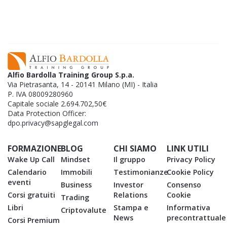
L'
si può salvare.​
Alfio Bardolla Training Group S.p.a.
Via Pietrasanta, 14 - 20141 Milano (MI) - Italia
P. IVA 08009280960
Capitale sociale 2.694.702,50€
Data Protection Officer:
dpo.privacy@sapglegal.com
FORMAZIONE
BLOG
CHI SIAMO
LINK UTILI
Wake Up Call
Mindset
Il gruppo
Privacy Policy
Calendario
Immobili
Testimonianze
Cookie Policy
eventi
Business
Investor
Consenso
Corsi gratuiti
Relations
Cookie
Trading
Libri
Stampa e
Informativa
Criptovalute
News
precontrattuale
Corsi Premium