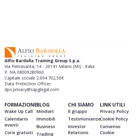
EBOOK GRATUITO
SC
Le statistiche non mentono:
l'80% delle
GR
aziende muore entro i primi 5 anni, ma la tua
L'
si può salvare.​
Alfio Bardolla Training Group S.p.a.
Via Pietrasanta, 14 - 20141 Milano (MI) - Italia
P. IVA 08009280960
Capitale sociale 2.694.702,50€
Data Protection Officer:
dpo.privacy@sapglegal.com
FORMAZIONE
BLOG
CHI SIAMO
LINK UTILI
Wake Up Call
Mindset
Il gruppo
Privacy Policy
Calendario
Immobili
Testimonianze
Cookie Policy
eventi
Business
Investor
Consenso
Corsi gratuiti
Relations
Cookie
Trading