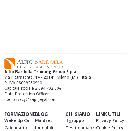
Scopri il protocollo che uso per investire in
Opzioni
guadagnando l'87% delle volte, anche allo
scorrere del tempo.​
SCARICA GRATIS L'EBOOK
Alfio Bardolla Training Group S.p.a.
Via Pietrasanta, 14 - 20141 Milano (MI) - Italia
P. IVA 08009280960
Capitale sociale 2.694.702,50€
Data Protection Officer:
dpo.privacy@sapglegal.com
FORMAZIONE
BLOG
CHI SIAMO
LINK UTILI
Wake Up Call
Mindset
Il gruppo
Privacy Policy
Calendario
Immobili
Testimonianze
Cookie Policy