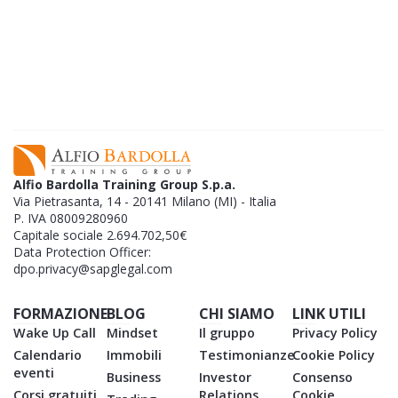
una serie di articoli.
SCARICA GRATIS L'EBOOK
Alfio Bardolla Training Group S.p.a.
Via Pietrasanta, 14 - 20141 Milano (MI) - Italia
P. IVA 08009280960
Capitale sociale 2.694.702,50€
Data Protection Officer:
dpo.privacy@sapglegal.com
FORMAZIONE
BLOG
CHI SIAMO
LINK UTILI
Wake Up Call
Mindset
Il gruppo
Privacy Policy
Calendario
Immobili
Testimonianze
Cookie Policy
eventi
Business
Investor
Consenso
Corsi gratuiti
Relations
Cookie