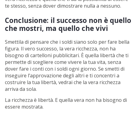
te stesso, senza dover dimostrare nulla a nessuno.
Conclusione: il successo non è quello
che mostri, ma quello che vivi
Smettila di pensare che i soldi siano solo per fare bella
figura. Il vero successo, la vera ricchezza, non ha
bisogno di cartelloni pubblicitari. È quella libertà che ti
permette di scegliere come vivere la tua vita, senza
dover fare i conti con i soldi ogni giorno. Se smetti di
inseguire l’approvazione degli altri e ti concentri a
costruire la tua libertà, vedrai che la vera ricchezza
arriva da sola.
La ricchezza è libertà. E quella vera non ha bisogno di
essere mostrata.
EBOOK GRATUITO
Qual è il segreto per ottenere risultati con il
denaro?​
Ho trovato la risposta e l'ho racchiusa in