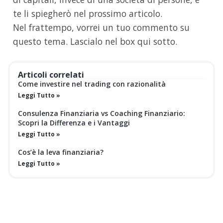
te li spiegherò nel prossimo articolo.
Nel frattempo, vorrei un tuo commento su
questo tema. Lascialo nel box qui sotto.
Articoli correlati
Come investire nel trading con razionalità
Leggi Tutto »
Consulenza Finanziaria vs Coaching Finanziario:
Scopri la Differenza e i Vantaggi
Leggi Tutto »
Cos’è la leva finanziaria?
Leggi Tutto »
EBOOK GRATUITO
SC
Le statistiche non mentono:
l'80% delle