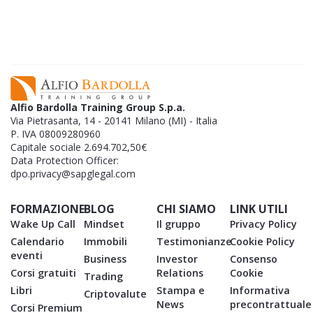
GR
aziende muore entro i primi 5 anni, ma la tua
L'
si può salvare.​
Alfio Bardolla Training Group S.p.a.
Via Pietrasanta, 14 - 20141 Milano (MI) - Italia
P. IVA 08009280960
Capitale sociale 2.694.702,50€
Data Protection Officer:
dpo.privacy@sapglegal.com
FORMAZIONE
BLOG
CHI SIAMO
LINK UTILI
Wake Up Call
Mindset
Il gruppo
Privacy Policy
Calendario
Immobili
Testimonianze
Cookie Policy
eventi
Business
Investor
Consenso
Corsi gratuiti
Relations
Cookie
Trading
Libri
Stampa e
Informativa
Criptovalute
News
precontrattuale
Corsi Premium