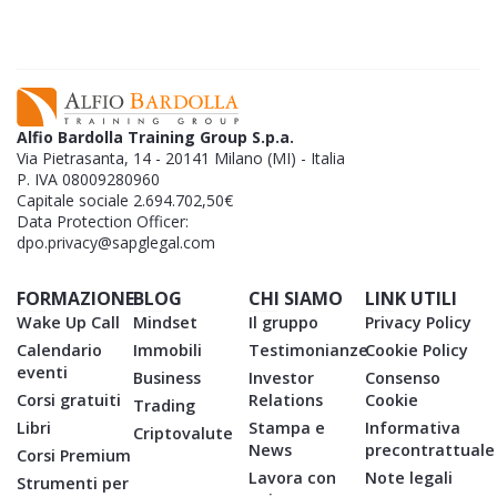
Alfio Bardolla Training Group S.p.a.
Via Pietrasanta, 14 - 20141 Milano (MI) - Italia
P. IVA 08009280960
Capitale sociale 2.694.702,50€
Data Protection Officer:
dpo.privacy@sapglegal.com
FORMAZIONE
BLOG
CHI SIAMO
LINK UTILI
Wake Up Call
Mindset
Il gruppo
Privacy Policy
Calendario
Immobili
Testimonianze
Cookie Policy
eventi
Business
Investor
Consenso
Corsi gratuiti
Relations
Cookie
Trading
Libri
Stampa e
Informativa
Criptovalute
News
precontrattuale
Corsi Premium
Lavora con
Note legali
Strumenti per