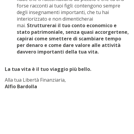
forse racconti ai tuoi figli: contengono sempre
degli insegnamenti importanti, che tu hai
interiorizzato e non dimenticherai
mai.
Strutturerai il tuo conto economico e
stato patrimoniale, senza quasi accorgertene,
capirai come smettere di scambiare tempo
per denaro e come dare valore alle attività
davvero importanti della tua vita.
La tua vita è il tuo viaggio più bello.
Alla tua Libertà Finanziaria,
Alfio Bardolla
EBOOK GRATUITO
SCAR
Successo finanziario per impiegati a
tempo pieno:
strategie che funzionano
GRAT
per guadagnare online.
L'EB