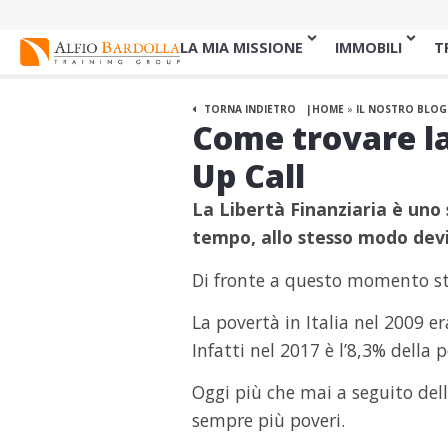
LA MIA MISSIONE
IMMOBILI
T
TORNA INDIETRO
HOME
»
IL NOSTRO BLOG
Come trovare la
Up Call
La Libertà Finanziaria è uno 
tempo, allo stesso modo devi
Di fronte a questo momento stor
La povertà in Italia nel 2009 e
Infatti nel 2017 è l’8,3% della 
Oggi più che mai a seguito del
sempre più poveri.