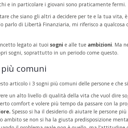
chi e in particolare i giovani sono praticamente fermi.
re che siano gli altri a decidere per te e la tua vita, 
o parlo di Libertà Finanziaria, mi riferisco a qualcosa
ncetto legato ai tuoi
sogni
e alle tue
ambizioni
. Ma n
propri sogni, soprattutto in un periodo come questo.
i più comuni
esto articolo i 3 sogni più comuni delle persone e che 
ere un alto livello di qualità della vita che vuol dire 
certo comfort e volere più tempo da passare con la pro
iore.
Spesso si ha il desiderio di aiutare le persone più i
to ambito se non si ha la giusta predisposizione menta
uando il problema reale non è quello, ma l’attitudine 