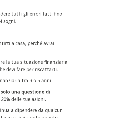
re tutti gli errori fatti fino
i sogni.
tirti a casa, perché avrai
e la tua situazione finanziaria
e devi fare per riscattarti.
inanziaria tra 3 o 5 anni.
 solo una questione di
l 20% delle tue azioni.
tinua a dipendere da qualcun
 che mai, hai capito quanto