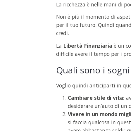
La ricchezza è nelle mani di po
Non è più il momento di aspetta
per il tuo futuro. Quindi quand
credi.
La
Libertà Finanziaria
è un co
difficile avere il tempo per i 
Quali sono i sogn
Voglio quindi anticiparti in qu
Cambiare stile di vita:
av
desiderare un’auto di un 
Vivere in un mondo migl
si faccia qualcosa in ques
avere abbastanza soldi” q