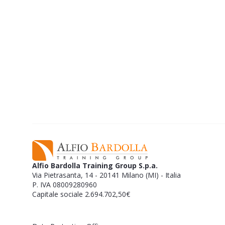
EBOOK GRATUITO
Risparmiare senza 
mentre costruisci un f
famiglia.
Alfio Bardolla Training Group S.p.a.
Via Pietrasanta, 14 - 20141 Milano (MI) - Italia
P. IVA 08009280960
Capitale sociale 2.694.702,50€