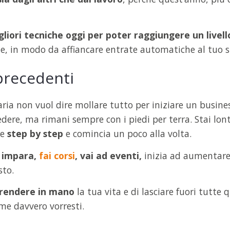
liori tecniche oggi per poter raggiungere un livell
te, in modo da affiancare entrate automatiche al tuo s
precedenti
aria non vuol dire mollare tutto per iniziare un busine
dere, ma rimani sempre con i piedi per terra. Stai lon
se
step by step
e comincia un poco alla volta.
,
impara,
fai corsi
, vai ad eventi,
inizia ad aumentare l
sto.
rendere in mano
la tua vita e di lasciare fuori tutte 
me davvero vorresti.