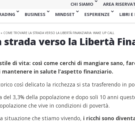
CHI SIAMO
AREA RISERVA
RADING
BUSINESS
MINDSET
ESPERIENZE
LIBRI E
»
COME TROVARE LA STRADA VERSO LA LIBERTÀ FINANZIARIA: WAKE UP CALL
 strada verso la Libertà Fi
stile di vita: così come cerchi di mangiare sano, far
 mantenere in salute l’aspetto finanziario.
ico così delicato la ricchezza si sta trasferendo in p
ra del 3,3% della popolazione e dopo soli 10 anni ques
popolazione che vive in condizioni di povertà.
la situazione che stiamo vivendo,
i ricchi sono diventa