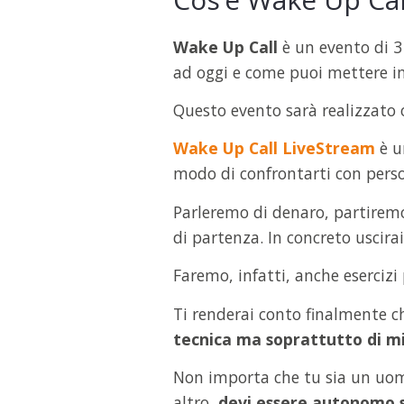
Wake Up Call
è un evento di 3
ad oggi e come puoi mettere in
Questo evento sarà realizzato o
Wake Up Call LiveStream
è u
modo di confrontarti con person
Parleremo di denaro, partiremo
di partenza. In concreto uscirai
Faremo, infatti, anche esercizi 
Ti renderai conto finalmente 
tecnica ma soprattutto di m
Non importa che tu sia un uom
altro,
devi essere autonomo si