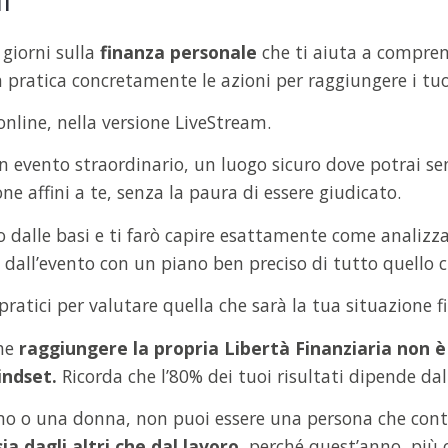
 giorni sulla
finanza personale
che ti aiuta a comprende
 pratica concretamente le azioni per raggiungere i tuo
nline, nella versione LiveStream.
n evento straordinario, un luogo sicuro dove potrai sen
e affini a te, senza la paura di essere giudicato.
 dalle basi e ti farò capire esattamente come analizzar
 dall’evento con un piano ben preciso di tutto quello ch
pratici per valutare quella che sarà la tua situazione f
che
raggiungere la propria Libertà Finanziaria non è
indset.
Ricorda che l’80% dei tuoi risultati dipende da
o o una donna, non puoi essere una persona che con
a dagli altri che dal lavoro
, perché quest’anno, più