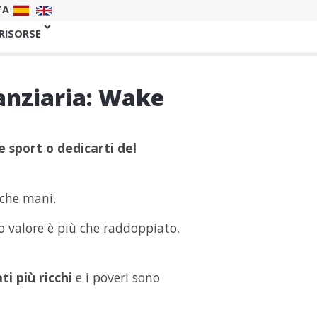
TA
 RISORSE
nanziaria: Wake
e sport o dedicarti del
oche mani.
to valore è più che raddoppiato.
ti più ricchi
e i poveri sono