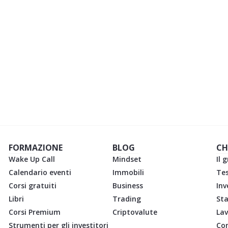
rinunce:
goditi il presente
SC
uturo sicuro per la tua
FORMAZIONE
BLOG
CH
Wake Up Call
Mindset
Il 
Calendario eventi
Immobili
Te
Corsi gratuiti
Business
Inv
Libri
Trading
St
Corsi Premium
Criptovalute
Lav
Strumenti per gli investitori
Con