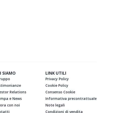
ARICA GRATIS L'EBOOK
I SIAMO
LINK UTILI
gruppo
Privacy Policy
stimonianze
Cookie Policy
estor Relations
Consenso Cookie
ampa e News
Informativa precontrattuale
ora con noi
Note legali
tatti
Condizioni di vendita