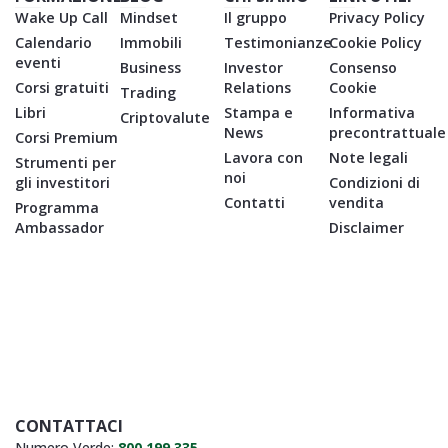
Wake Up Call
Mindset
Il gruppo
Privacy Policy
Calendario
Immobili
Testimonianze
Cookie Policy
eventi
Business
Investor
Consenso
Corsi gratuiti
Relations
Cookie
Trading
Libri
Stampa e
Informativa
Criptovalute
News
precontrattuale
Corsi Premium
Lavora con
Note legali
Strumenti per
noi
gli investitori
Condizioni di
Contatti
vendita
Programma
Ambassador
Disclaimer
CONTATTACI
Numero Verde:
800.199.335