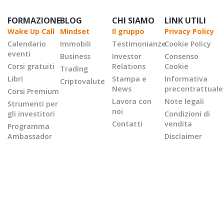
FORMAZIONE
BLOG
CHI SIAMO
LINK UTILI
Wake Up Call
Mindset
Il gruppo
Privacy Policy
Calendario
Immobili
Testimonianze
Cookie Policy
eventi
Business
Investor
Consenso
Corsi gratuiti
Relations
Cookie
Trading
Libri
Stampa e
Informativa
Criptovalute
News
precontrattuale
Corsi Premium
Lavora con
Note legali
Strumenti per
noi
gli investitori
Condizioni di
Contatti
vendita
Programma
Ambassador
Disclaimer