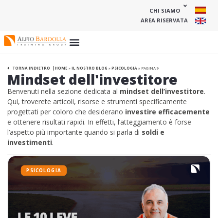
CHI SIAMO
AREA RISERVATA
HOME
»
IL NOSTRO BLOG
»
PSICOLOGIA
»
PAGINA 9
TORNA INDIETRO
Mindset dell'investitore
Benvenuti nella sezione dedicata al
mindset dell’investitore
.
Qui, troverete articoli, risorse e strumenti specificamente
progettati per coloro che desiderano
investire efficacemente
e ottenere risultati rapidi. In effetti, l’atteggiamento è forse
l’aspetto più importante quando si parla di
soldi e
investimenti
.
PSICOLOGIA