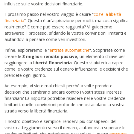
influisce sulle vostre decisioni finanziarie.
Il prossimo passo nel vostro viaggio è capire “
cos’è la libertà
finanziaria
“. Questa è un’aspirazione per molti, ma cosa significa
realmente? E come può essere raggiunta? Vi guideremo
attraverso il processo, sfidando le vostre convinzioni limitanti e
aiutandovi a pensare come veri investitori.
Infine, esploreremo le “
entrate automatiche
“. Scoprirete come
creare le
3 migliori rendite passive
, un elemento chiave per
raggiungere la
libertà finanziaria
. Questo vi aiuterà a capire
come le vostre credenze sul denaro influenzano le decisioni che
prendete ogni giorno.
Ad esempio, vi siete mai chiesti perché a volte prendete
decisioni che sembrano andare contro i vostri stessi interessi
finanziari? La risposta potrebbe risiedere nelle vostre credenze
limitanti, quelle convinzioni profonde che ostacolano la vostra
strada verso la libertà finanziaria.
Il nostro obiettivo è semplice: rendervi più consapevoli del
vostro atteggiamento verso il denaro, aiutandovi a superare le
credenze limitanti che potrebbero ostacolare il vostro
percorso