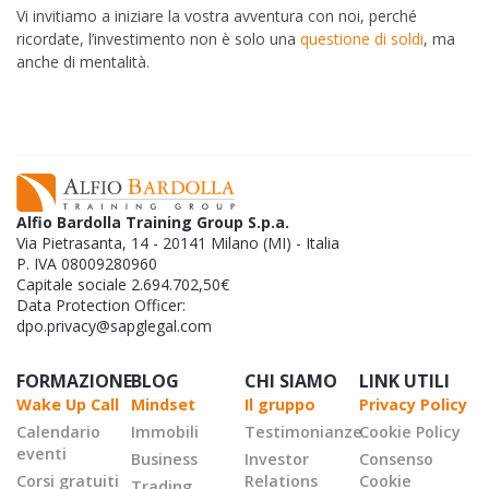
Vi invitiamo a iniziare la vostra avventura con noi, perché
ricordate, l’investimento non è solo una
questione di soldi
, ma
anche di mentalità.
Alfio Bardolla Training Group S.p.a.
Via Pietrasanta, 14 - 20141 Milano (MI) - Italia
P. IVA 08009280960
Capitale sociale 2.694.702,50€
Data Protection Officer:
dpo.privacy@sapglegal.com
FORMAZIONE
BLOG
CHI SIAMO
LINK UTILI
Wake Up Call
Mindset
Il gruppo
Privacy Policy
Calendario
Immobili
Testimonianze
Cookie Policy
eventi
Business
Investor
Consenso
Corsi gratuiti
Relations
Cookie
Trading