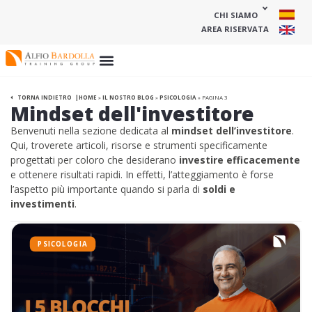
CHI SIAMO
AREA RISERVATA
HOME
»
IL NOSTRO BLOG
»
PSICOLOGIA
»
PAGINA 3
TORNA INDIETRO
Mindset dell'investitore
Benvenuti nella sezione dedicata al
mindset dell’investitore
.
Qui, troverete articoli, risorse e strumenti specificamente
progettati per coloro che desiderano
investire efficacemente
e ottenere risultati rapidi. In effetti, l’atteggiamento è forse
l’aspetto più importante quando si parla di
soldi e
investimenti
.
PSICOLOGIA