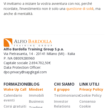
Vi invitiamo a iniziare la vostra avventura con noi, perché
ricordate, l’investimento non è solo una
questione di soldi
, ma
anche di mentalità.
Alfio Bardolla Training Group S.p.a.
Via Pietrasanta, 14 - 20141 Milano (MI) - Italia
P. IVA 08009280960
Capitale sociale 2.694.702,50€
Data Protection Officer:
dpo.privacy@sapglegal.com
FORMAZIONE
BLOG
CHI SIAMO
LINK UTILI
Wake Up Call
Mindset
Il gruppo
Privacy Policy
Calendario
Immobili
Testimonianze
Cookie Policy
eventi
Business
Investor
Consenso
Corsi gratuiti
Relations
Cookie
Trading