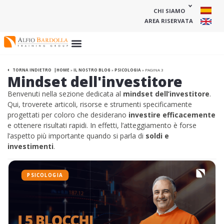
CHI SIAMO
AREA RISERVATA
HOME
»
IL NOSTRO BLOG
»
PSICOLOGIA
»
PAGINA 3
TORNA INDIETRO
Mindset dell'investitore
Benvenuti nella sezione dedicata al
mindset dell’investitore
.
Qui, troverete articoli, risorse e strumenti specificamente
progettati per coloro che desiderano
investire efficacemente
e ottenere risultati rapidi. In effetti, l’atteggiamento è forse
l’aspetto più importante quando si parla di
soldi e
investimenti
.
PSICOLOGIA