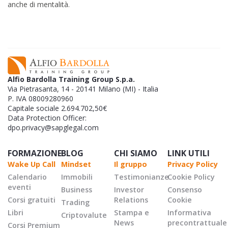
anche di mentalità.
Alfio Bardolla Training Group S.p.a.
Via Pietrasanta, 14 - 20141 Milano (MI) - Italia
P. IVA 08009280960
Capitale sociale 2.694.702,50€
Data Protection Officer:
dpo.privacy@sapglegal.com
FORMAZIONE
BLOG
CHI SIAMO
LINK UTILI
Wake Up Call
Mindset
Il gruppo
Privacy Policy
Calendario
Immobili
Testimonianze
Cookie Policy
eventi
Business
Investor
Consenso
Corsi gratuiti
Relations
Cookie
Trading
Libri
Stampa e
Informativa
Criptovalute
News
precontrattuale
Corsi Premium