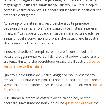
creare le
3 migliori rendite passive
, un elemento chiave per
raggiungere la
libertà finanziaria
. Questo vi aiuterà a capire
come le vostre credenze sul denaro influenzano le decisioni che
prendete ogni giorno.
Ad esempio, vi siete mai chiesti perché a volte prendete
decisioni che sembrano andare contro i vostri stessi interessi
finanziari? La risposta potrebbe risiedere nelle vostre credenze
limitanti, quelle convinzioni profonde che ostacolano la vostra
strada verso la libertà finanziaria.
Il nostro obiettivo è semplice: rendervi più consapevoli del
vostro atteggiamento verso il denaro, aiutandovi a superare le
credenze limitanti che potrebbero ostacolare il vostro
percorso
verso la libertà finanziaria
.
Questo è solo l’inizio del vostro viaggio verso l’investimento
efficace. Continuate a esplorare i nostri articoli per approfondire
la vostra comprensione e avvicinarvi al vostro obiettivo di
libertà
finanziaria
.
Vi invitiamo a iniziare la vostra avventura con noi, perché
ricordate, l’investimento non è solo una
questione di soldi
, ma