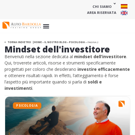
CHI SIAMO
AREA RISERVATA
HOME
»
IL NOSTRO BLOG
»
PSICOLOGIA
»
PAGINA 2
TORNA INDIETRO
Mindset dell'investitore
Benvenuti nella sezione dedicata al
mindset dell’investitore
.
Qui, troverete articoli, risorse e strumenti specificamente
progettati per coloro che desiderano
investire efficacemente
e ottenere risultati rapidi. In effetti, l’atteggiamento è forse
l’aspetto più importante quando si parla di
soldi e
investimenti
.
PSICOLOGIA