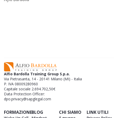
EBOOK GRATUITO
SCAR
Successo finanziario per impiegati a
tempo pieno:
strategie che funzionano
GRAT
per guadagnare online.
L'EB
Alfio Bardolla Training Group S.p.a.
Via Pietrasanta, 14 - 20141 Milano (MI) - Italia
P. IVA 08009280960
Capitale sociale 2.694.702,50€
Data Protection Officer:
dpo.privacy@sapglegal.com
FORMAZIONE
BLOG
CHI SIAMO
LINK UTILI
Wake Up Call
Mindset
Il gruppo
Privacy Policy