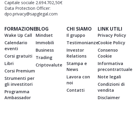
Capitale sociale 2.694.702,50€
Data Protection Officer:
dpo.privacy@sapglegal.com
FORMAZIONE
BLOG
CHI SIAMO
LINK UTILI
Wake Up Call
Mindset
Il gruppo
Privacy Policy
Calendario
Immobili
Testimonianze
Cookie Policy
eventi
Business
Investor
Consenso
Corsi gratuiti
Relations
Cookie
Trading
Libri
Stampa e
Informativa
Criptovalute
News
precontrattuale
Corsi Premium
Lavora con
Note legali
Strumenti per
noi
gli investitori
Condizioni di
Contatti
vendita
Programma
Ambassador
Disclaimer