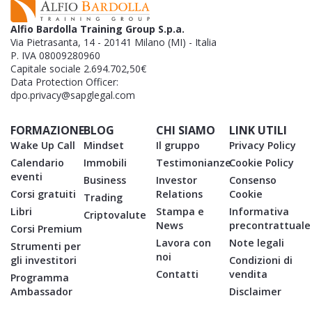
Alfio Bardolla Training Group S.p.a.
Via Pietrasanta, 14 - 20141 Milano (MI) - Italia
P. IVA 08009280960
Capitale sociale 2.694.702,50€
Data Protection Officer:
dpo.privacy@sapglegal.com
FORMAZIONE
BLOG
CHI SIAMO
LINK UTILI
Wake Up Call
Mindset
Il gruppo
Privacy Policy
Calendario
Immobili
Testimonianze
Cookie Policy
eventi
Business
Investor
Consenso
Corsi gratuiti
Relations
Cookie
Trading
Libri
Stampa e
Informativa
Criptovalute
News
precontrattuale
Corsi Premium
Lavora con
Note legali
Strumenti per
noi
gli investitori
Condizioni di
Contatti
vendita
Programma
Ambassador
Disclaimer