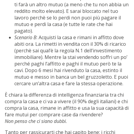
ti farà un altro mutuo (a meno che tu non abbia un
reddito molto elevato). E sarai bloccato nel tuo
lavoro perchè se lo perdi non puoi più pagare il
mutuo e perdi la casa (e tutte le rate che hai
pagato).
Scenario B
: Acquisti la casa e rimani in affitto dove
abiti ora. La rimetti in vendita con il 30% di ricarico
(perchè sai qual’è la regola N.1 dell’investimento
immobiliare). Mentre la stai vendendo soffri un po’
perché paghi l’affitto e paghi il mutuo però te la
cavi. Dopo 6 mesi hai rivenduto la casa, estinto il
mutuo e messo in banca un bel gruzzoletto. E puoi
cercare un’altra casa e fare la stessa operazione.
È chiara la differenza di intelligenza finanziaria tra chi
compra la casa e ci va a vivere (il 90% degli italiani) e chi
compra la casa, rimane in affitto e usa la sua capacità di
fare mutui per comprare case da rivendere?
Non penso che ci siano dubbi.
Tanto per rassicurarti che hai capito bene: i ricchi