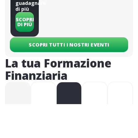
guadagnare
di più
SCOPRI
DI PIÙ
SCOPRI TUTTI I NOSTRI EVENTI
La tua Formazione
Finanziaria​