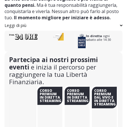
quanto pensi.
Ma è tua responsabilità raggiungerla,
conquistarla e viverla. Nessun altro può farlo al posto
tuo.
Il momento migliore per iniziare è adesso.
Leggi di più
In diretta
ogni
sabato alle 14:30
Partecipa ai nostri prossimi
eventi
e inizia il percorso per
raggiungere la tua Libertà
Finanziaria.
CORSO
CORSO
CORSO
PREMIUM
PREMIUM
PREMIUM
IN DIRETTA
IN DIRETTA
DAL VIVO E
STREAMING
STREAMING
IN DIRETTA
STREAMING