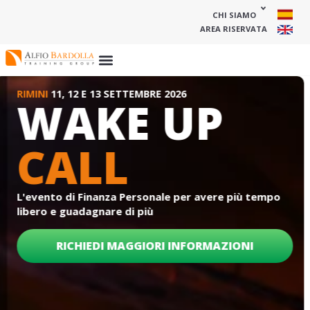
CHI SIAMO
AREA RISERVATA
IN DIRETTA STREAMING
Corso ETF
Impara a usare gli ETF per costruire una
strategia finanziaria coerente con i tuoi
obiettivi. Scoprirai come utilizzarli
attraverso un approccio
Buy & Hold
, un
PAC classico
o per generare cashflow.
DATA:
29 AGOSTO 2026
Richiedi maggiori
informazioni
SE HAI GIÀ DIRITTO CLICCA QUI