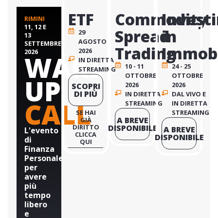
ETF
Commodity
Investi
RIMINI
11, 12 E
Spread
in
29
13
AGOSTO
SETTEMBRE
Trading
Immobi
2026
2026
WAKE
IN DIRETTA
10 - 11
24 - 25
STREAMING
OTTOBRE
OTTOBRE
UP
2026
2026
SCOPRI
DI PIÙ
IN DIRETTA
DAL VIVO E
CALL
STREAMING
IN DIRETTA
SE HAI
STREAMING
A BREVE
GIÀ
DIRITTO
DISPONIBILE
A BREVE
L'evento
CLICCA
DISPONIBILE
di
QUI
Finanza
Personale
per
avere
più
tempo
libero
e